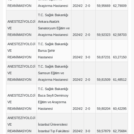
REANİMASYON
Araştırma Hastanesi
2024/2
2-0
59,95669
62,79009
T.C. Sağlık Bakanlığı
ANESTEZİYOLOJİ
Ankara Atatürk
VE
Sanatoryum Eğitim ve
REANİMASYON
Araştırma Hastanesi
2024/2
2-0
59,92323
62,58703
ANESTEZİYOLOJİ
T.C. Sağlık Bakanlığı
VE
Bursa Şehir
REANİMASYON
Hastanesi
2024/2
3-0
59,87231
63,27150
ANESTEZİYOLOJİ
T.C. Sağlık Bakanlığı
VE
Samsun Eğitim ve
REANİMASYON
Araştırma Hastanesi
2024/2
2-0
59,81509
61,48512
T.C. Sağlık Bakanlığı
ANESTEZİYOLOJİ
Buca Seyfi Demirsoy
VE
Eğitim ve Araştırma
REANİMASYON
Hastanesi
2024/2
2-0
59,80204
60,42295
ANESTEZİYOLOJİ
VE
İstanbul Üniversitesi
REANİMASYON
İstanbul Tıp Fakültesi
2024/2
3-0
59,57879
62,75684