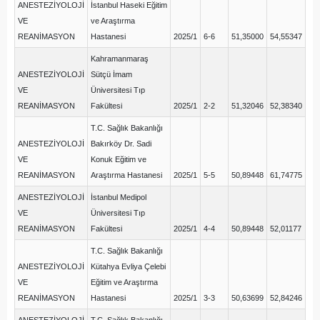
ANESTEZİYOLOJİ
İstanbul Haseki Eğitim
VE
ve Araştırma
REANİMASYON
Hastanesi
2025/1
6-6
51,35000
54,55347
Kahramanmaraş
ANESTEZİYOLOJİ
Sütçü İmam
VE
Üniversitesi Tıp
REANİMASYON
Fakültesi
2025/1
2-2
51,32046
52,38340
T.C. Sağlık Bakanlığı
ANESTEZİYOLOJİ
Bakırköy Dr. Sadi
VE
Konuk Eğitim ve
REANİMASYON
Araştırma Hastanesi
2025/1
5-5
50,89448
61,74775
ANESTEZİYOLOJİ
İstanbul Medipol
VE
Üniversitesi Tıp
REANİMASYON
Fakültesi
2025/1
4-4
50,89448
52,01177
T.C. Sağlık Bakanlığı
ANESTEZİYOLOJİ
Kütahya Evliya Çelebi
VE
Eğitim ve Araştırma
REANİMASYON
Hastanesi
2025/1
3-3
50,63699
52,84246