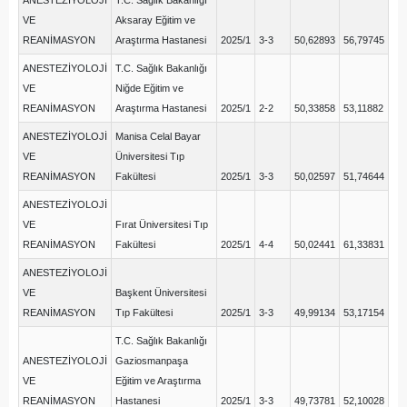
ANESTEZİYOLOJİ
T.C. Sağlık Bakanlığı
VE
Aksaray Eğitim ve
REANİMASYON
Araştırma Hastanesi
2025/1
3-3
50,62893
56,79745
ANESTEZİYOLOJİ
T.C. Sağlık Bakanlığı
VE
Niğde Eğitim ve
REANİMASYON
Araştırma Hastanesi
2025/1
2-2
50,33858
53,11882
ANESTEZİYOLOJİ
Manisa Celal Bayar
VE
Üniversitesi Tıp
REANİMASYON
Fakültesi
2025/1
3-3
50,02597
51,74644
ANESTEZİYOLOJİ
VE
Fırat Üniversitesi Tıp
REANİMASYON
Fakültesi
2025/1
4-4
50,02441
61,33831
ANESTEZİYOLOJİ
VE
Başkent Üniversitesi
REANİMASYON
Tıp Fakültesi
2025/1
3-3
49,99134
53,17154
T.C. Sağlık Bakanlığı
ANESTEZİYOLOJİ
Gaziosmanpaşa
VE
Eğitim ve Araştırma
REANİMASYON
Hastanesi
2025/1
3-3
49,73781
52,10028