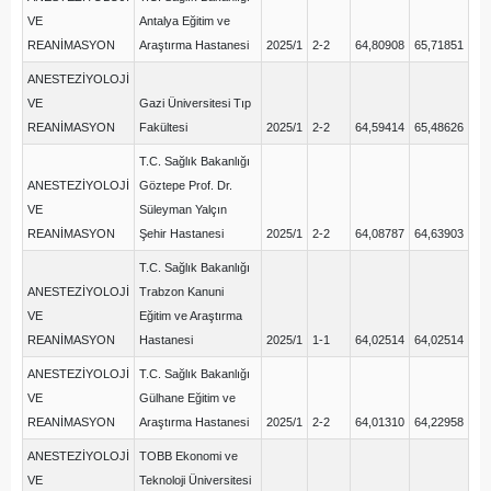
VE
Antalya Eğitim ve
REANİMASYON
Araştırma Hastanesi
2025/1
2-2
64,80908
65,71851
ANESTEZİYOLOJİ
VE
Gazi Üniversitesi Tıp
REANİMASYON
Fakültesi
2025/1
2-2
64,59414
65,48626
T.C. Sağlık Bakanlığı
ANESTEZİYOLOJİ
Göztepe Prof. Dr.
VE
Süleyman Yalçın
REANİMASYON
Şehir Hastanesi
2025/1
2-2
64,08787
64,63903
T.C. Sağlık Bakanlığı
ANESTEZİYOLOJİ
Trabzon Kanuni
VE
Eğitim ve Araştırma
REANİMASYON
Hastanesi
2025/1
1-1
64,02514
64,02514
ANESTEZİYOLOJİ
T.C. Sağlık Bakanlığı
VE
Gülhane Eğitim ve
REANİMASYON
Araştırma Hastanesi
2025/1
2-2
64,01310
64,22958
ANESTEZİYOLOJİ
TOBB Ekonomi ve
VE
Teknoloji Üniversitesi