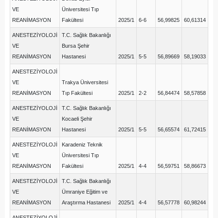
VE
Üniversitesi Tıp
REANİMASYON
Fakültesi
2025/1
6-6
56,99825
60,61314
ANESTEZİYOLOJİ
T.C. Sağlık Bakanlığı
VE
Bursa Şehir
REANİMASYON
Hastanesi
2025/1
5-5
56,89669
58,19033
ANESTEZİYOLOJİ
VE
Trakya Üniversitesi
REANİMASYON
Tıp Fakültesi
2025/1
2-2
56,84474
58,57858
ANESTEZİYOLOJİ
T.C. Sağlık Bakanlığı
VE
Kocaeli Şehir
REANİMASYON
Hastanesi
2025/1
5-5
56,65574
61,72415
ANESTEZİYOLOJİ
Karadeniz Teknik
VE
Üniversitesi Tıp
REANİMASYON
Fakültesi
2025/1
4-4
56,59751
58,86673
ANESTEZİYOLOJİ
T.C. Sağlık Bakanlığı
VE
Ümraniye Eğitim ve
REANİMASYON
Araştırma Hastanesi
2025/1
4-4
56,57778
60,98244
ANESTEZİYOLOJİ