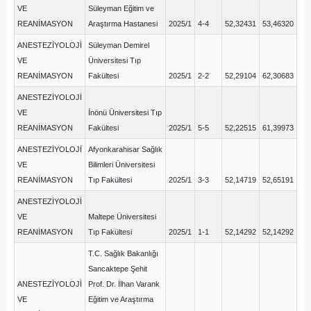
VE
Süleyman Eğitim ve
REANİMASYON
Araştırma Hastanesi
2025/1
4-4
52,32431
53,46320
ANESTEZİYOLOJİ
Süleyman Demirel
VE
Üniversitesi Tıp
REANİMASYON
Fakültesi
2025/1
2-2
52,29104
62,30683
ANESTEZİYOLOJİ
VE
İnönü Üniversitesi Tıp
REANİMASYON
Fakültesi
2025/1
5-5
52,22515
61,39973
ANESTEZİYOLOJİ
Afyonkarahisar Sağlık
VE
Bilimleri Üniversitesi
REANİMASYON
Tıp Fakültesi
2025/1
3-3
52,14719
52,65191
ANESTEZİYOLOJİ
VE
Maltepe Üniversitesi
REANİMASYON
Tıp Fakültesi
2025/1
1-1
52,14292
52,14292
T.C. Sağlık Bakanlığı
Sancaktepe Şehit
ANESTEZİYOLOJİ
Prof. Dr. İlhan Varank
VE
Eğitim ve Araştırma