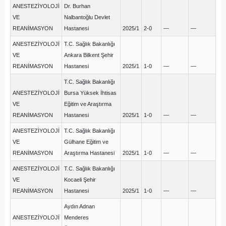
ANESTEZİYOLOJİ
Dr. Burhan
VE
Nalbantoğlu Devlet
REANİMASYON
Hastanesi
2025/1
2-0
—
—
ANESTEZİYOLOJİ
T.C. Sağlık Bakanlığı
VE
Ankara Bilkent Şehir
REANİMASYON
Hastanesi
2025/1
1-0
—
—
T.C. Sağlık Bakanlığı
ANESTEZİYOLOJİ
Bursa Yüksek İhtisas
VE
Eğitim ve Araştırma
REANİMASYON
Hastanesi
2025/1
1-0
—
—
ANESTEZİYOLOJİ
T.C. Sağlık Bakanlığı
VE
Gülhane Eğitim ve
REANİMASYON
Araştırma Hastanesi
2025/1
1-0
—
—
ANESTEZİYOLOJİ
T.C. Sağlık Bakanlığı
VE
Kocaeli Şehir
REANİMASYON
Hastanesi
2025/1
1-0
—
—
Aydın Adnan
ANESTEZİYOLOJİ
Menderes