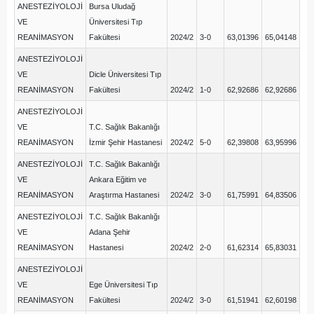
ANESTEZİYOLOJİ
Bursa Uludağ
VE
Üniversitesi Tıp
REANİMASYON
Fakültesi
2024/2
3-0
63,01396
65,04148
ANESTEZİYOLOJİ
VE
Dicle Üniversitesi Tıp
REANİMASYON
Fakültesi
2024/2
1-0
62,92686
62,92686
ANESTEZİYOLOJİ
VE
T.C. Sağlık Bakanlığı
REANİMASYON
İzmir Şehir Hastanesi
2024/2
5-0
62,39808
63,95996
ANESTEZİYOLOJİ
T.C. Sağlık Bakanlığı
VE
Ankara Eğitim ve
REANİMASYON
Araştırma Hastanesi
2024/2
3-0
61,75991
64,83506
ANESTEZİYOLOJİ
T.C. Sağlık Bakanlığı
VE
Adana Şehir
REANİMASYON
Hastanesi
2024/2
2-0
61,62314
65,83031
ANESTEZİYOLOJİ
VE
Ege Üniversitesi Tıp
REANİMASYON
Fakültesi
2024/2
3-0
61,51941
62,60198