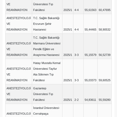
VE
Üniversitesi Tıp
REANİMASYON
Fakültesi
2025/1
4-4
55,61563
60,47695
ANESTEZİYOLOJİ
T.C. Sağlık Bakanlığı
VE
Erzurum Şehir
REANİMASYON
Hastanesi
2025/1
4-4
55,44465
58,90532
T.C. Sağlık Bakanlığı
ANESTEZİYOLOJİ
Marmara Üniversitesi
VE
Pendik Eğitim ve
REANİMASYON
Araştırma Hastanesi
2025/1
3-3
55,15579
56,52739
Hatay Mustafa Kemal
ANESTEZİYOLOJİ
Üniversitesi Tayfur
VE
Ata Sökmen Tıp
REANİMASYON
Fakültesi
2025/1
3-3
55,03373
59,60525
ANESTEZİYOLOJİ
Gaziantep
VE
Üniversitesi Tıp
REANİMASYON
Fakültesi
2025/1
2-2
54,83611
55,59280
İstanbul Üniversitesi-
ANESTEZİYOLOJİ
Cerrahpaşa