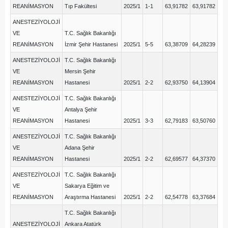
REANİMASYON
Tıp Fakültesi
2025/1
1-1
63,91782
63,91782
ANESTEZİYOLOJİ
VE
T.C. Sağlık Bakanlığı
REANİMASYON
İzmir Şehir Hastanesi
2025/1
5-5
63,38709
64,28239
ANESTEZİYOLOJİ
T.C. Sağlık Bakanlığı
VE
Mersin Şehir
REANİMASYON
Hastanesi
2025/1
2-2
62,93750
64,13904
ANESTEZİYOLOJİ
T.C. Sağlık Bakanlığı
VE
Antalya Şehir
REANİMASYON
Hastanesi
2025/1
3-3
62,79183
63,50760
ANESTEZİYOLOJİ
T.C. Sağlık Bakanlığı
VE
Adana Şehir
REANİMASYON
Hastanesi
2025/1
2-2
62,69577
64,37370
ANESTEZİYOLOJİ
T.C. Sağlık Bakanlığı
VE
Sakarya Eğitim ve
REANİMASYON
Araştırma Hastanesi
2025/1
2-2
62,54778
63,37684
T.C. Sağlık Bakanlığı
ANESTEZİYOLOJİ
Ankara Atatürk