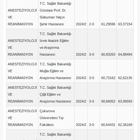
T.C. Sağlık Bakanlığı
ANESTEZİYOLOJİ
Göztepe Prof. Dr.
VE
Süleyman Yalçın
REANİMASYON
Şehir Hastanesi
2024/2
2-0
61,29596
63,37154
T.C. Sağlık Bakanlığı
ANESTEZİYOLOJİ
İzmir Atatürk Eğitim
VE
ve Araştırma
REANİMASYON
Hastanesi
2024/2
3-0
60,83263
64,88494
ANESTEZİYOLOJİ
T.C. Sağlık Bakanlığı
VE
Muğla Eğitim ve
REANİMASYON
Araştırma Hastanesi
2024/2
3-0
60,73162
62,62135
ANESTEZİYOLOJİ
T.C. Sağlık Bakanlığı
VE
Çiğli Eğitim ve
REANİMASYON
Araştırma Hastanesi
2024/2
3-0
60,66052
63,06593
ANESTEZİYOLOJİ
Çukurova
VE
Üniversitesi Tıp
REANİMASYON
Fakültesi
2024/2
3-0
60,64431
62,36169
T.C. Sağlık Bakanlığı