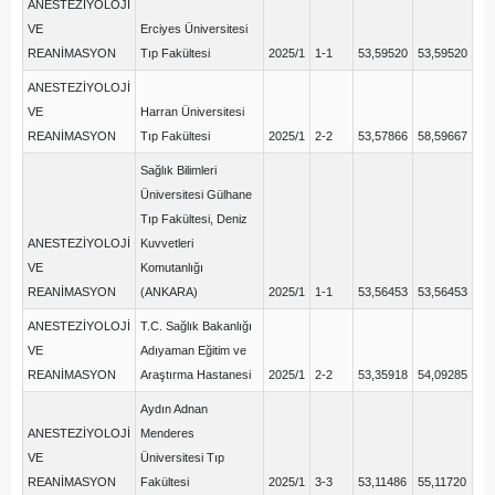
ANESTEZİYOLOJİ
VE
Erciyes Üniversitesi
REANİMASYON
Tıp Fakültesi
2025/1
1-1
53,59520
53,59520
ANESTEZİYOLOJİ
VE
Harran Üniversitesi
REANİMASYON
Tıp Fakültesi
2025/1
2-2
53,57866
58,59667
Sağlık Bilimleri
Üniversitesi Gülhane
Tıp Fakültesi, Deniz
ANESTEZİYOLOJİ
Kuvvetleri
VE
Komutanlığı
REANİMASYON
(ANKARA)
2025/1
1-1
53,56453
53,56453
ANESTEZİYOLOJİ
T.C. Sağlık Bakanlığı
VE
Adıyaman Eğitim ve
REANİMASYON
Araştırma Hastanesi
2025/1
2-2
53,35918
54,09285
Aydın Adnan
ANESTEZİYOLOJİ
Menderes
VE
Üniversitesi Tıp
REANİMASYON
Fakültesi
2025/1
3-3
53,11486
55,11720