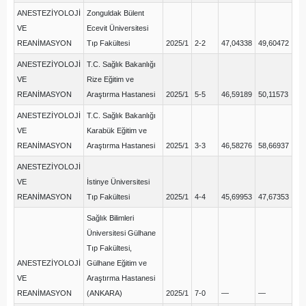
ANESTEZİYOLOJİ
Zonguldak Bülent
VE
Ecevit Üniversitesi
REANİMASYON
Tıp Fakültesi
2025/1
2-2
47,04338
49,60472
ANESTEZİYOLOJİ
T.C. Sağlık Bakanlığı
VE
Rize Eğitim ve
REANİMASYON
Araştırma Hastanesi
2025/1
5-5
46,59189
50,11573
ANESTEZİYOLOJİ
T.C. Sağlık Bakanlığı
VE
Karabük Eğitim ve
REANİMASYON
Araştırma Hastanesi
2025/1
3-3
46,58276
58,66937
ANESTEZİYOLOJİ
VE
İstinye Üniversitesi
REANİMASYON
Tıp Fakültesi
2025/1
4-4
45,69953
47,67353
Sağlık Bilimleri
Üniversitesi Gülhane
Tıp Fakültesi,
ANESTEZİYOLOJİ
Gülhane Eğitim ve
VE
Araştırma Hastanesi
REANİMASYON
(ANKARA)
2025/1
7-0
—
—