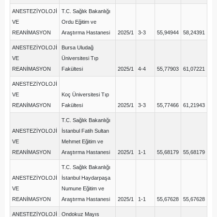
ANESTEZİYOLOJİ
T.C. Sağlık Bakanlığı
VE
Ordu Eğitim ve
REANİMASYON
Araştırma Hastanesi
2025/1
3-3
55,94944
58,24391
ANESTEZİYOLOJİ
Bursa Uludağ
VE
Üniversitesi Tıp
REANİMASYON
Fakültesi
2025/1
4-4
55,77903
61,07221
ANESTEZİYOLOJİ
VE
Koç Üniversitesi Tıp
REANİMASYON
Fakültesi
2025/1
3-3
55,77466
61,21943
T.C. Sağlık Bakanlığı
ANESTEZİYOLOJİ
İstanbul Fatih Sultan
VE
Mehmet Eğitim ve
REANİMASYON
Araştırma Hastanesi
2025/1
1-1
55,68179
55,68179
T.C. Sağlık Bakanlığı
ANESTEZİYOLOJİ
İstanbul Haydarpaşa
VE
Numune Eğitim ve
REANİMASYON
Araştırma Hastanesi
2025/1
1-1
55,67628
55,67628
ANESTEZİYOLOJİ
Ondokuz Mayıs