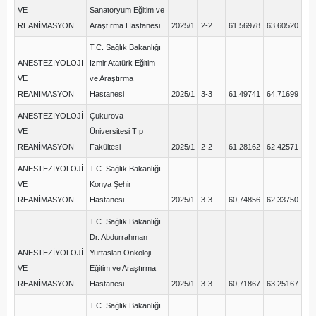
VE
Sanatoryum Eğitim ve
REANİMASYON
Araştırma Hastanesi
2025/1
2-2
61,56978
63,60520
T.C. Sağlık Bakanlığı
ANESTEZİYOLOJİ
İzmir Atatürk Eğitim
VE
ve Araştırma
REANİMASYON
Hastanesi
2025/1
3-3
61,49741
64,71699
ANESTEZİYOLOJİ
Çukurova
VE
Üniversitesi Tıp
REANİMASYON
Fakültesi
2025/1
2-2
61,28162
62,42571
ANESTEZİYOLOJİ
T.C. Sağlık Bakanlığı
VE
Konya Şehir
REANİMASYON
Hastanesi
2025/1
3-3
60,74856
62,33750
T.C. Sağlık Bakanlığı
Dr. Abdurrahman
ANESTEZİYOLOJİ
Yurtaslan Onkoloji
VE
Eğitim ve Araştırma
REANİMASYON
Hastanesi
2025/1
3-3
60,71867
63,25167
T.C. Sağlık Bakanlığı