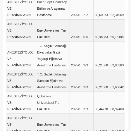
ANESTEZİYOLOJİ
Buca Seyfi Demirsoy
VE
Eğitim ve Araştırma
REANİMASYON
Hastanesi
2025/1
2-2
60,60973
62,34069
ANESTEZİYOLOJİ
VE
Ege Üniversitesi Tıp
REANİMASYON
Fakültesi
2025/1
5-5
60,48083
65,13194
T.C. Sağlık Bakanlığı
ANESTEZİYOLOJİ
Diyarbakır Gazi
VE
Yaşargil Eğitim ve
REANİMASYON
Araştırma Hastanesi
2025/1
3-3
60,21868
62,80363
ANESTEZİYOLOJİ
T.C. Sağlık Bakanlığı
VE
Samsun Eğitim ve
REANİMASYON
Araştırma Hastanesi
2025/1
3-3
60,21868
61,63042
ANESTEZİYOLOJİ
Çukurova
VE
Üniversitesi Tıp
REANİMASYON
Fakültesi
2025/1
3-3
59,44778
60,97460
ANESTEZİYOLOJİ
VE
Ege Üniversitesi Tıp