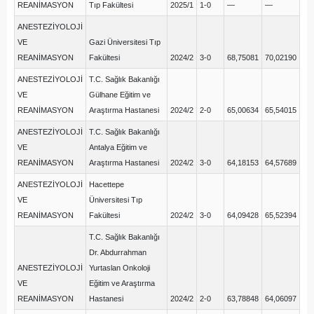
REANİMASYON
Tıp Fakültesi
2025/1
1-0
—
—
ANESTEZİYOLOJİ
VE
Gazi Üniversitesi Tıp
REANİMASYON
Fakültesi
2024/2
3-0
68,75081
70,02190
ANESTEZİYOLOJİ
T.C. Sağlık Bakanlığı
VE
Gülhane Eğitim ve
REANİMASYON
Araştırma Hastanesi
2024/2
2-0
65,00634
65,54015
ANESTEZİYOLOJİ
T.C. Sağlık Bakanlığı
VE
Antalya Eğitim ve
REANİMASYON
Araştırma Hastanesi
2024/2
3-0
64,18153
64,57689
ANESTEZİYOLOJİ
Hacettepe
VE
Üniversitesi Tıp
REANİMASYON
Fakültesi
2024/2
3-0
64,09428
65,52394
T.C. Sağlık Bakanlığı
Dr. Abdurrahman
ANESTEZİYOLOJİ
Yurtaslan Onkoloji
VE
Eğitim ve Araştırma
REANİMASYON
Hastanesi
2024/2
2-0
63,78848
64,06097