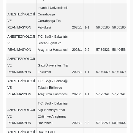
İstanbul Üniversitesi-
ANESTEZİYOLOJİ
Cerrahpaşa
VE
Cerrahpaşa Tıp
REANİMASYON
Fakültesi
2025/1
1-1
58,05180
58,05180
ANESTEZİYOLOJİ
T.C. Sağlık Bakanlığı
VE
Sincan Eğitim ve
REANİMASYON
Araştırma Hastanesi
2025/1
2-2
57,89821
58,40456
ANESTEZİYOLOJİ
VE
Gazi Üniversitesi Tıp
REANİMASYON
Fakültesi
2025/1
1-1
57,49669
57,49669
ANESTEZİYOLOJİ
T.C. Sağlık Bakanlığı
VE
Taksim Eğitim ve
REANİMASYON
Araştırma Hastanesi
2025/1
1-1
57,25341
57,25341
T.C. Sağlık Bakanlığı
ANESTEZİYOLOJİ
Şişli Hamidiye Etfal
VE
Eğitim ve Araştırma
REANİMASYON
Hastanesi
2025/1
3-3
57,08250
60,97064
ANESTEZİYOLOJİ
Dokuz Eylül