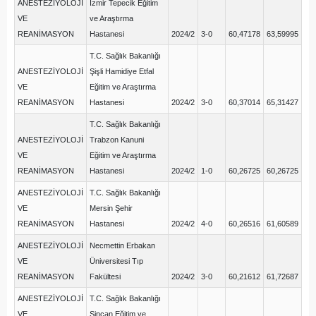
ANESTEZİYOLOJİ
İzmir Tepecik Eğitim
VE
ve Araştırma
REANİMASYON
Hastanesi
2024/2
3-0
60,47178
63,59995
T.C. Sağlık Bakanlığı
ANESTEZİYOLOJİ
Şişli Hamidiye Etfal
VE
Eğitim ve Araştırma
REANİMASYON
Hastanesi
2024/2
3-0
60,37014
65,31427
T.C. Sağlık Bakanlığı
ANESTEZİYOLOJİ
Trabzon Kanuni
VE
Eğitim ve Araştırma
REANİMASYON
Hastanesi
2024/2
1-0
60,26725
60,26725
ANESTEZİYOLOJİ
T.C. Sağlık Bakanlığı
VE
Mersin Şehir
REANİMASYON
Hastanesi
2024/2
4-0
60,26516
61,60589
ANESTEZİYOLOJİ
Necmettin Erbakan
VE
Üniversitesi Tıp
REANİMASYON
Fakültesi
2024/2
3-0
60,21612
61,72687
ANESTEZİYOLOJİ
T.C. Sağlık Bakanlığı
VE
Sincan Eğitim ve