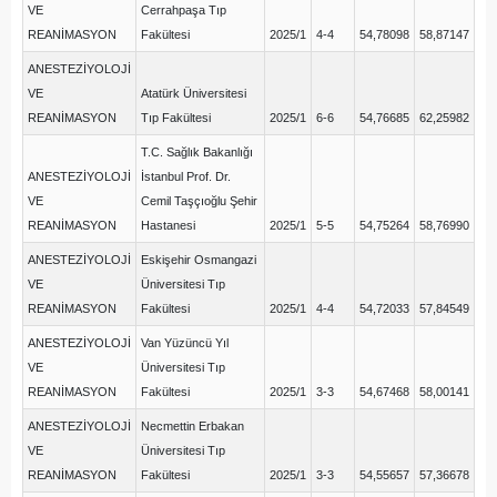
VE
Cerrahpaşa Tıp
REANİMASYON
Fakültesi
2025/1
4-4
54,78098
58,87147
ANESTEZİYOLOJİ
VE
Atatürk Üniversitesi
REANİMASYON
Tıp Fakültesi
2025/1
6-6
54,76685
62,25982
T.C. Sağlık Bakanlığı
ANESTEZİYOLOJİ
İstanbul Prof. Dr.
VE
Cemil Taşçıoğlu Şehir
REANİMASYON
Hastanesi
2025/1
5-5
54,75264
58,76990
ANESTEZİYOLOJİ
Eskişehir Osmangazi
VE
Üniversitesi Tıp
REANİMASYON
Fakültesi
2025/1
4-4
54,72033
57,84549
ANESTEZİYOLOJİ
Van Yüzüncü Yıl
VE
Üniversitesi Tıp
REANİMASYON
Fakültesi
2025/1
3-3
54,67468
58,00141
ANESTEZİYOLOJİ
Necmettin Erbakan
VE
Üniversitesi Tıp
REANİMASYON
Fakültesi
2025/1
3-3
54,55657
57,36678