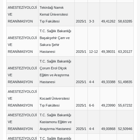
ANESTEZİYOLOJİ
Tekirdağ Namık
VE
Kemal Üniversitesi
REANİMASYON
Tıp Fakültesi
2025/1
3-3
49,41262
58,63285
T.C. Sağlık Bakanlığı
ANESTEZİYOLOJİ
Başakşehir Çam ve
VE
Sakura Şehir
REANİMASYON
Hastanesi
2025/1
12-12
49,38031
63,20127
T.C. Sağlık Bakanlığı
ANESTEZİYOLOJİ
Çorum Erol Olçok
VE
Eğitim ve Araştırma
REANİMASYON
Hastanesi
2025/1
4-4
49,33388
51,49835
ANESTEZİYOLOJİ
VE
Kocaeli Üniversitesi
REANİMASYON
Tıp Fakültesi
2025/1
6-6
49,23990
55,67232
ANESTEZİYOLOJİ
T.C. Sağlık Bakanlığı
VE
Kastamonu Eğitim ve
REANİMASYON
Araştırma Hastanesi
2025/1
4-4
49,00868
52,50946
ANESTEZİYOLOJİ
T.C. Sağlık Bakanlığı