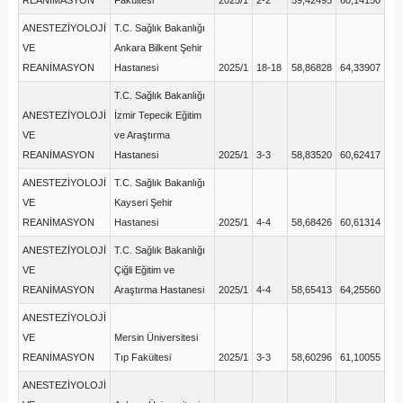
REANİMASYON
Fakültesi
2025/1
2-2
59,42495
60,14150
ANESTEZİYOLOJİ
T.C. Sağlık Bakanlığı
VE
Ankara Bilkent Şehir
REANİMASYON
Hastanesi
2025/1
18-18
58,86828
64,33907
T.C. Sağlık Bakanlığı
ANESTEZİYOLOJİ
İzmir Tepecik Eğitim
VE
ve Araştırma
REANİMASYON
Hastanesi
2025/1
3-3
58,83520
60,62417
ANESTEZİYOLOJİ
T.C. Sağlık Bakanlığı
VE
Kayseri Şehir
REANİMASYON
Hastanesi
2025/1
4-4
58,68426
60,61314
ANESTEZİYOLOJİ
T.C. Sağlık Bakanlığı
VE
Çiğli Eğitim ve
REANİMASYON
Araştırma Hastanesi
2025/1
4-4
58,65413
64,25560
ANESTEZİYOLOJİ
VE
Mersin Üniversitesi
REANİMASYON
Tıp Fakültesi
2025/1
3-3
58,60296
61,10055
ANESTEZİYOLOJİ