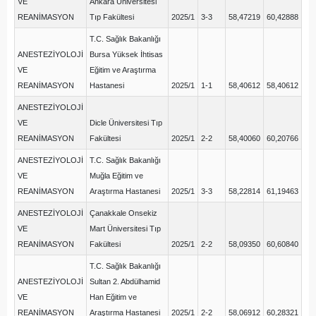
VE
Ankara Üniversitesi
REANİMASYON
Tıp Fakültesi
2025/1
3-3
58,47219
60,42888
T.C. Sağlık Bakanlığı
ANESTEZİYOLOJİ
Bursa Yüksek İhtisas
VE
Eğitim ve Araştırma
REANİMASYON
Hastanesi
2025/1
1-1
58,40612
58,40612
ANESTEZİYOLOJİ
VE
Dicle Üniversitesi Tıp
REANİMASYON
Fakültesi
2025/1
2-2
58,40060
60,20766
ANESTEZİYOLOJİ
T.C. Sağlık Bakanlığı
VE
Muğla Eğitim ve
REANİMASYON
Araştırma Hastanesi
2025/1
3-3
58,22814
61,19463
ANESTEZİYOLOJİ
Çanakkale Onsekiz
VE
Mart Üniversitesi Tıp
REANİMASYON
Fakültesi
2025/1
2-2
58,09350
60,60840
T.C. Sağlık Bakanlığı
ANESTEZİYOLOJİ
Sultan 2. Abdülhamid
VE
Han Eğitim ve
REANİMASYON
Araştırma Hastanesi
2025/1
2-2
58,06912
60,28321