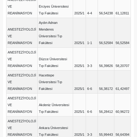
VE
Erciyes Üniversitesi
REANİMASYON
Tıp Fakültesi
2025/1
4-4
56,54238
61,12811
Aydın Adnan
ANESTEZİYOLOJİ
Menderes
VE
Üniversitesi Tıp
REANİMASYON
Fakültesi
2025/1
1-1
56,52584
56,52584
ANESTEZİYOLOJİ
VE
Düzce Üniversitesi
REANİMASYON
Tıp Fakültesi
2025/1
3-3
56,39826
58,20707
ANESTEZİYOLOJİ
Hacettepe
VE
Üniversitesi Tıp
REANİMASYON
Fakültesi
2025/1
6-6
56,38172
61,42497
ANESTEZİYOLOJİ
VE
Akdeniz Üniversitesi
REANİMASYON
Tıp Fakültesi
2025/1
6-6
56,28412
60,96272
ANESTEZİYOLOJİ
VE
Ankara Üniversitesi
REANİMASYON
Tıp Fakültesi
2025/1
3-3
55,99443
56,64394