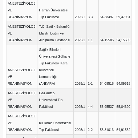
ANESTEZİYOLOJİ
VE
Harran Üniversitesi
REANİMASYON
Tıp Fakültesi
2025/1
3-3
54,38497
59,47931
ANESTEZİYOLOJİ
T.C. Sağlık Bakanlığı
VE
Mardin Eğitim ve
REANİMASYON
Araştırma Hastanesi
2025/1
1-1
54,15505
54,15505
Sağlık Bilimleri
Üniversitesi Gülhane
Tıp Fakültesi, Kara
ANESTEZİYOLOJİ
Kuvvetleri
VE
Komutanlığı
REANİMASYON
(ANKARA)
2025/1
1-1
54,09518
54,09518
ANESTEZİYOLOJİ
Gaziantep
VE
Üniversitesi Tıp
REANİMASYON
Fakültesi
2025/1
4-4
53,95537
55,04320
ANESTEZİYOLOJİ
VE
Kırıkkale Üniversitesi
REANİMASYON
Tıp Fakültesi
2025/1
2-2
53,81013
54,91562