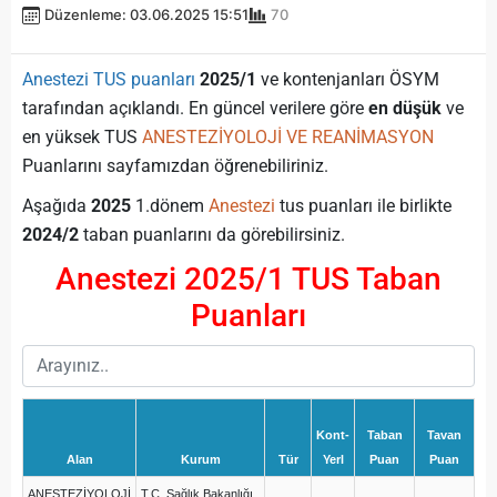
Düzenleme: 03.06.2025 15:51
70
Anestezi TUS puanları
2025/1
ve kontenjanları ÖSYM
tarafından açıklandı. En güncel verilere göre
en düşük
ve
en yüksek TUS
ANESTEZİYOLOJİ VE REANİMASYON
Puanlarını sayfamızdan öğrenebiliriniz.
Aşağıda
2025
1.dönem
Anestezi
tus puanları ile birlikte
2024/2
taban puanlarını da görebilirsiniz.
Anestezi 2025/1 TUS Taban
Puanları
Kont-
Taban
Tavan
Alan
Kurum
Tür
Yerl
Puan
Puan
ANESTEZİYOLOJİ
T.C. Sağlık Bakanlığı