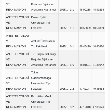
VE
Karaman Eğitim ve
REANİMASYON
Araştırma Hastanesi
2025/1
1-1
48,90238
48,90238
ANESTEZİYOLOJİ
Dokuz Eylül
VE
Üniversitesi Tıp
REANİMASYON
Fakültesi
2025/1
1-1
48,58899
48,58899
ANESTEZİYOLOJİ
VE
Atatürk Üniversitesi
REANİMASYON
Tıp Fakültesi
2025/1
1-1
48,43470
48,43470
ANESTEZİYOLOJİ
T.C. Sağlık Bakanlığı
VE
Bağcılar Eğitim ve
REANİMASYON
Araştırma Hastanesi
2025/1
6-6
48,01501
51,39042
Tokat
ANESTEZİYOLOJİ
Gaziosmanpaşa
VE
Üniversitesi Tıp
REANİMASYON
Fakültesi
2025/1
2-2
47,42147
49,46534
ANESTEZİYOLOJİ
Bezmiâlem Vakıf
VE
Üniversitesi Tıp
REANİMASYON
Fakültesi
2025/1
3-2
47,12840
47,83626