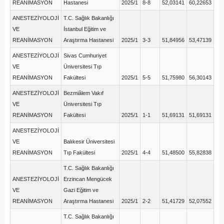
REANİMASYON
Hastanesi
2025/1
8-8
52,03141
60,22653
ANESTEZİYOLOJİ
T.C. Sağlık Bakanlığı
VE
İstanbul Eğitim ve
REANİMASYON
Araştırma Hastanesi
2025/1
3-3
51,84956
53,47139
ANESTEZİYOLOJİ
Sivas Cumhuriyet
VE
Üniversitesi Tıp
REANİMASYON
Fakültesi
2025/1
5-5
51,75980
56,30143
ANESTEZİYOLOJİ
Bezmiâlem Vakıf
VE
Üniversitesi Tıp
REANİMASYON
Fakültesi
2025/1
1-1
51,69131
51,69131
ANESTEZİYOLOJİ
VE
Balıkesir Üniversitesi
REANİMASYON
Tıp Fakültesi
2025/1
4-4
51,48500
55,82838
T.C. Sağlık Bakanlığı
ANESTEZİYOLOJİ
Erzincan Mengücek
VE
Gazi Eğitim ve
REANİMASYON
Araştırma Hastanesi
2025/1
2-2
51,41729
52,07552
T.C. Sağlık Bakanlığı