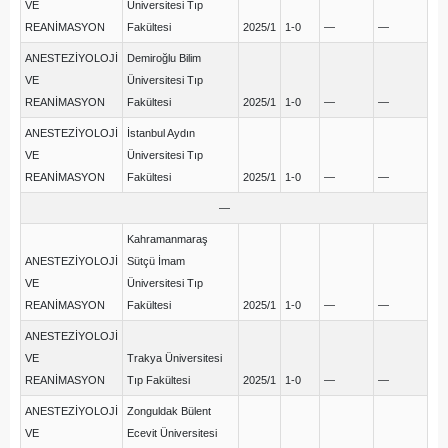
VE
Üniversitesi Tıp
REANİMASYON
Fakültesi
2025/1
1-0
—
—
ANESTEZİYOLOJİ
Demiroğlu Bilim
VE
Üniversitesi Tıp
REANİMASYON
Fakültesi
2025/1
1-0
—
—
ANESTEZİYOLOJİ
İstanbul Aydın
VE
Üniversitesi Tıp
REANİMASYON
Fakültesi
2025/1
1-0
—
—
—
Kahramanmaraş
ANESTEZİYOLOJİ
Sütçü İmam
VE
Üniversitesi Tıp
REANİMASYON
Fakültesi
2025/1
1-0
—
—
ANESTEZİYOLOJİ
VE
Trakya Üniversitesi
REANİMASYON
Tıp Fakültesi
2025/1
1-0
—
—
ANESTEZİYOLOJİ
Zonguldak Bülent
VE
Ecevit Üniversitesi