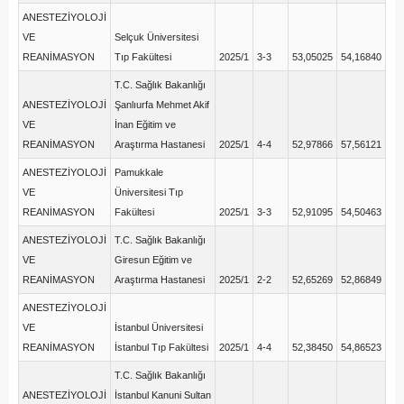
ANESTEZİYOLOJİ
VE
Selçuk Üniversitesi
REANİMASYON
Tıp Fakültesi
2025/1
3-3
53,05025
54,16840
T.C. Sağlık Bakanlığı
ANESTEZİYOLOJİ
Şanlıurfa Mehmet Akif
VE
İnan Eğitim ve
REANİMASYON
Araştırma Hastanesi
2025/1
4-4
52,97866
57,56121
ANESTEZİYOLOJİ
Pamukkale
VE
Üniversitesi Tıp
REANİMASYON
Fakültesi
2025/1
3-3
52,91095
54,50463
ANESTEZİYOLOJİ
T.C. Sağlık Bakanlığı
VE
Giresun Eğitim ve
REANİMASYON
Araştırma Hastanesi
2025/1
2-2
52,65269
52,86849
ANESTEZİYOLOJİ
VE
İstanbul Üniversitesi
REANİMASYON
İstanbul Tıp Fakültesi
2025/1
4-4
52,38450
54,86523
T.C. Sağlık Bakanlığı
ANESTEZİYOLOJİ
İstanbul Kanuni Sultan