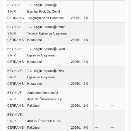
BEYİN VE
T.C. Sağlık Bakanlığı
SİNİR
İstanbul Prof. Dr. Cemil
CERRAHİSİ
Taşçıoğlu Şehir Hastanesi
2025/1
1-0
—
—
BEYİN VE
T.C. Sağlık Bakanlığı İzmir
SİNİR
Tepecik Eğitim ve Araştırma
CERRAHİSİ
Hastanesi
2025/1
1-0
—
—
BEYİN VE
T.C. Sağlık Bakanlığı Ordu
SİNİR
Eğitim ve Araştırma
CERRAHİSİ
Hastanesi
2025/1
2-0
—
—
BEYİN VE
T.C. Sağlık Bakanlığı Rize
SİNİR
Eğitim ve Araştırma
CERRAHİSİ
Hastanesi
2025/1
2-0
—
—
BEYİN VE
Acıbadem Mehmet Ali
SİNİR
Aydınlar Üniversitesi Tıp
CERRAHİSİ
Fakültesi
2025/1
1-0
—
—
BEYİN VE
SİNİR
Atatürk Üniversitesi Tıp
CERRAHİSİ
Fakültesi
2025/1
4-0
—
—