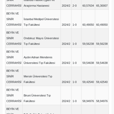
SİNİR
İstanbul Haseki Eğitim ve
CERRAHİSİ
Araştırma Hastanesi
2024/2
2-0
60,57634
65,30007
BEYİN VE
SİNİR
İstanbul Medipol Üniversitesi
CERRAHİSİ
Tıp Fakültesi
2024/2
1-0
60,49050
60,49050
BEYİN VE
SİNİR
Ondokuz Mayıs Üniversitesi
CERRAHİSİ
Tıp Fakültesi
2024/2
1-0
59,56238
59,56238
BEYİN VE
SİNİR
Aydın Adnan Menderes
CERRAHİSİ
Üniversitesi Tıp Fakültesi
2024/2
1-0
59,54638
59,54638
BEYİN VE
SİNİR
Mersin Üniversitesi Tıp
CERRAHİSİ
Fakültesi
2024/2
1-0
59,42540
59,42540
BEYİN VE
SİNİR
Biruni Üniversitesi Tıp
CERRAHİSİ
Fakültesi
2024/2
1-0
58,94976
58,94976
BEYİN VE