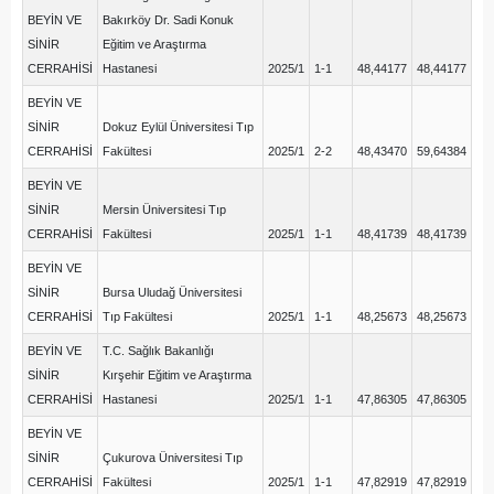
BEYİN VE
Bakırköy Dr. Sadi Konuk
SİNİR
Eğitim ve Araştırma
CERRAHİSİ
Hastanesi
2025/1
1-1
48,44177
48,44177
BEYİN VE
SİNİR
Dokuz Eylül Üniversitesi Tıp
CERRAHİSİ
Fakültesi
2025/1
2-2
48,43470
59,64384
BEYİN VE
SİNİR
Mersin Üniversitesi Tıp
CERRAHİSİ
Fakültesi
2025/1
1-1
48,41739
48,41739
BEYİN VE
SİNİR
Bursa Uludağ Üniversitesi
CERRAHİSİ
Tıp Fakültesi
2025/1
1-1
48,25673
48,25673
BEYİN VE
T.C. Sağlık Bakanlığı
SİNİR
Kırşehir Eğitim ve Araştırma
CERRAHİSİ
Hastanesi
2025/1
1-1
47,86305
47,86305
BEYİN VE
SİNİR
Çukurova Üniversitesi Tıp
CERRAHİSİ
Fakültesi
2025/1
1-1
47,82919
47,82919