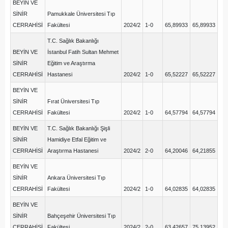
BEYİN VE
SİNİR
Pamukkale Üniversitesi Tıp
CERRAHİSİ
Fakültesi
2024/2
1-0
65,89933
65,89933
T.C. Sağlık Bakanlığı
BEYİN VE
İstanbul Fatih Sultan Mehmet
SİNİR
Eğitim ve Araştırma
CERRAHİSİ
Hastanesi
2024/2
1-0
65,52227
65,52227
BEYİN VE
SİNİR
Fırat Üniversitesi Tıp
CERRAHİSİ
Fakültesi
2024/2
1-0
64,57794
64,57794
BEYİN VE
T.C. Sağlık Bakanlığı Şişli
SİNİR
Hamidiye Etfal Eğitim ve
CERRAHİSİ
Araştırma Hastanesi
2024/2
2-0
64,20046
64,21855
BEYİN VE
SİNİR
Ankara Üniversitesi Tıp
CERRAHİSİ
Fakültesi
2024/2
1-0
64,02835
64,02835
BEYİN VE
SİNİR
Bahçeşehir Üniversitesi Tıp
CERRAHİSİ
Fakültesi
2024/2
2-0
63,42657
75,13952