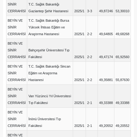
SİNİR
T.C. Sağlık Bakanlığı
CERRAHİSİ
Gaziantep Şehir Hastanesi
2025/1
3-3
49,87246
53,30010
BEYİN VE
T.C. Sağlık Bakanlığı Bursa
SİNİR
Yüksek İhtisas Eğitim ve
CERRAHİSİ
Araştırma Hastanesi
2025/1
2-2
49,64805
49,68268
BEYİN VE
SİNİR
Bahçeşehir Üniversitesi Tıp
CERRAHİSİ
Fakültesi
2025/1
2-2
49,47174
65,92560
BEYİN VE
T.C. Sağlık Bakanlığı Sincan
SİNİR
Eğitim ve Araştırma
CERRAHİSİ
Hastanesi
2025/1
2-2
49,35881
55,87630
BEYİN VE
SİNİR
Van Yüzüncü Yıl Üniversitesi
CERRAHİSİ
Tıp Fakültesi
2025/1
2-1
49,33388
49,33388
BEYİN VE
SİNİR
İnönü Üniversitesi Tıp
CERRAHİSİ
Fakültesi
2025/1
2-1
49,20552
49,20552
BEYİN VE