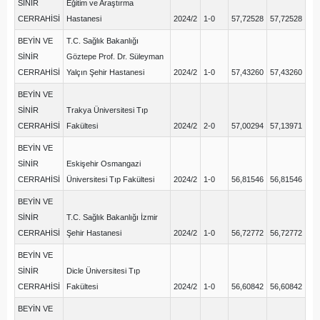
SİNİR
Eğitim ve Araştırma
CERRAHİSİ
Hastanesi
2024/2
1-0
57,72528
57,72528
BEYİN VE
T.C. Sağlık Bakanlığı
SİNİR
Göztepe Prof. Dr. Süleyman
CERRAHİSİ
Yalçın Şehir Hastanesi
2024/2
1-0
57,43260
57,43260
BEYİN VE
SİNİR
Trakya Üniversitesi Tıp
CERRAHİSİ
Fakültesi
2024/2
2-0
57,00294
57,13971
BEYİN VE
SİNİR
Eskişehir Osmangazi
CERRAHİSİ
Üniversitesi Tıp Fakültesi
2024/2
1-0
56,81546
56,81546
BEYİN VE
SİNİR
T.C. Sağlık Bakanlığı İzmir
CERRAHİSİ
Şehir Hastanesi
2024/2
1-0
56,72772
56,72772
BEYİN VE
SİNİR
Dicle Üniversitesi Tıp
CERRAHİSİ
Fakültesi
2024/2
1-0
56,60842
56,60842
BEYİN VE