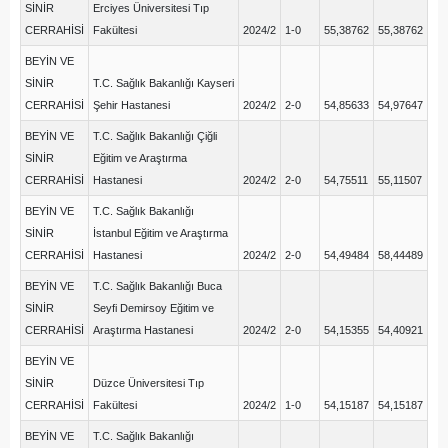
SİNİR
Erciyes Üniversitesi Tıp
CERRAHİSİ
Fakültesi
2024/2
1-0
55,38762
55,38762
BEYİN VE
SİNİR
T.C. Sağlık Bakanlığı Kayseri
CERRAHİSİ
Şehir Hastanesi
2024/2
2-0
54,85633
54,97647
BEYİN VE
T.C. Sağlık Bakanlığı Çiğli
SİNİR
Eğitim ve Araştırma
CERRAHİSİ
Hastanesi
2024/2
2-0
54,75511
55,11507
BEYİN VE
T.C. Sağlık Bakanlığı
SİNİR
İstanbul Eğitim ve Araştırma
CERRAHİSİ
Hastanesi
2024/2
2-0
54,49484
58,44489
BEYİN VE
T.C. Sağlık Bakanlığı Buca
SİNİR
Seyfi Demirsoy Eğitim ve
CERRAHİSİ
Araştırma Hastanesi
2024/2
2-0
54,15355
54,40921
BEYİN VE
SİNİR
Düzce Üniversitesi Tıp
CERRAHİSİ
Fakültesi
2024/2
1-0
54,15187
54,15187
BEYİN VE
T.C. Sağlık Bakanlığı