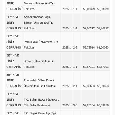
SİNİR
Başkent Üniversitesi Tıp
CERRAHİSİ
Fakültesi
2025/1
1-1
53,03379
53,03379
BEYİN VE
Afyonkarahisar Sağlık
SİNİR
Bilimleri Üniversitesi Tıp
CERRAHİSİ
Fakültesi
2025/1
1-1
52,96212
52,96212
BEYİN VE
SİNİR
Pamukkale Üniversitesi Tıp
CERRAHİSİ
Fakültesi
2025/1
2-2
52,72514
61,00053
BEYİN VE
SİNİR
Başkent Üniversitesi Tıp
CERRAHİSİ
Fakültesi
2025/1
1-1
52,67101
52,67101
BEYİN VE
SİNİR
Zonguldak Bülent Ecevit
CERRAHİSİ
Üniversitesi Tıp Fakültesi
2025/1
2-1
52,39653
52,39653
BEYİN VE
SİNİR
T.C. Sağlık Bakanlığı Ankara
CERRAHİSİ
Etlik Şehir Hastanesi
2025/1
3-3
52,28184
63,89258
BEYİN VE
T.C. Sağlık Bakanlığı Çiğli