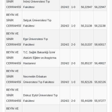
SİNİR
İnönü Üniversitesi Tıp
CERRAHİSİ
Fakültesi
2024/2
1-0
56,22947
56,22947
BEYİN VE
SİNİR
Selçuk Üniversitesi Tıp
CERRAHİSİ
Fakültesi
2024/2
1-0
56,21138
56,21138
BEYİN VE
SİNİR
Ege Üniversitesi Tıp
CERRAHİSİ
Fakültesi
2024/2
2-0
56,01337
58,60017
BEYİN VE
T.C. Sağlık Bakanlığı İzmir
SİNİR
Atatürk Eğitim ve Araştırma
CERRAHİSİ
Hastanesi
2024/2
2-0
55,85137
56,48827
BEYİN VE
SİNİR
Necmettin Erbakan
CERRAHİSİ
Üniversitesi Tıp Fakültesi
2024/2
1-0
55,82126
55,82126
BEYİN VE
SİNİR
Dokuz Eylül Üniversitesi Tıp
CERRAHİSİ
Fakültesi
2024/2
2-0
55,44189
55,97277
BEYİN VE