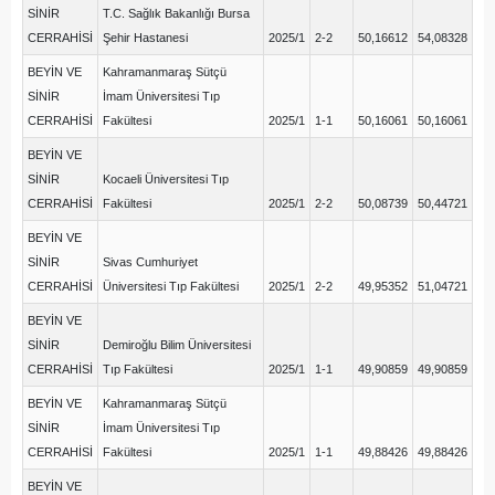
SİNİR
T.C. Sağlık Bakanlığı Bursa
CERRAHİSİ
Şehir Hastanesi
2025/1
2-2
50,16612
54,08328
BEYİN VE
Kahramanmaraş Sütçü
SİNİR
İmam Üniversitesi Tıp
CERRAHİSİ
Fakültesi
2025/1
1-1
50,16061
50,16061
BEYİN VE
SİNİR
Kocaeli Üniversitesi Tıp
CERRAHİSİ
Fakültesi
2025/1
2-2
50,08739
50,44721
BEYİN VE
SİNİR
Sivas Cumhuriyet
CERRAHİSİ
Üniversitesi Tıp Fakültesi
2025/1
2-2
49,95352
51,04721
BEYİN VE
SİNİR
Demiroğlu Bilim Üniversitesi
CERRAHİSİ
Tıp Fakültesi
2025/1
1-1
49,90859
49,90859
BEYİN VE
Kahramanmaraş Sütçü
SİNİR
İmam Üniversitesi Tıp
CERRAHİSİ
Fakültesi
2025/1
1-1
49,88426
49,88426
BEYİN VE