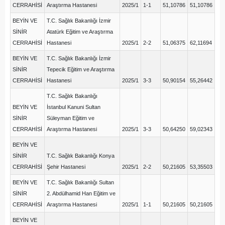
CERRAHİSİ
Araştırma Hastanesi
2025/1
1-1
51,10786
51,10786
BEYİN VE
T.C. Sağlık Bakanlığı İzmir
SİNİR
Atatürk Eğitim ve Araştırma
CERRAHİSİ
Hastanesi
2025/1
2-2
51,06375
62,11694
BEYİN VE
T.C. Sağlık Bakanlığı İzmir
SİNİR
Tepecik Eğitim ve Araştırma
CERRAHİSİ
Hastanesi
2025/1
3-3
50,90154
55,26442
T.C. Sağlık Bakanlığı
BEYİN VE
İstanbul Kanuni Sultan
SİNİR
Süleyman Eğitim ve
CERRAHİSİ
Araştırma Hastanesi
2025/1
3-3
50,64250
59,02343
BEYİN VE
SİNİR
T.C. Sağlık Bakanlığı Konya
CERRAHİSİ
Şehir Hastanesi
2025/1
2-2
50,21605
53,35503
BEYİN VE
T.C. Sağlık Bakanlığı Sultan
SİNİR
2. Abdülhamid Han Eğitim ve
CERRAHİSİ
Araştırma Hastanesi
2025/1
1-1
50,21605
50,21605
BEYİN VE