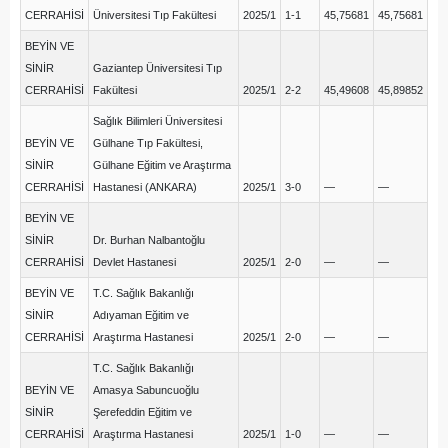
CERRAHİSİ
Üniversitesi Tıp Fakültesi
2025/1
1-1
45,75681
45,75681
BEYİN VE
SİNİR
Gaziantep Üniversitesi Tıp
CERRAHİSİ
Fakültesi
2025/1
2-2
45,49608
45,89852
Sağlık Bilimleri Üniversitesi
BEYİN VE
Gülhane Tıp Fakültesi,
SİNİR
Gülhane Eğitim ve Araştırma
CERRAHİSİ
Hastanesi (ANKARA)
2025/1
3-0
—
—
BEYİN VE
SİNİR
Dr. Burhan Nalbantoğlu
CERRAHİSİ
Devlet Hastanesi
2025/1
2-0
—
—
BEYİN VE
T.C. Sağlık Bakanlığı
SİNİR
Adıyaman Eğitim ve
CERRAHİSİ
Araştırma Hastanesi
2025/1
2-0
—
—
T.C. Sağlık Bakanlığı
BEYİN VE
Amasya Sabuncuoğlu
SİNİR
Şerefeddin Eğitim ve
CERRAHİSİ
Araştırma Hastanesi
2025/1
1-0
—
—