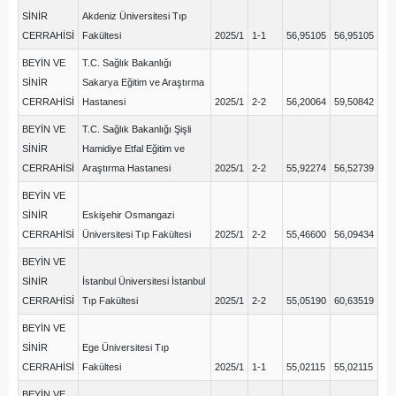
SİNİR
Akdeniz Üniversitesi Tıp
CERRAHİSİ
Fakültesi
2025/1
1-1
56,95105
56,95105
BEYİN VE
T.C. Sağlık Bakanlığı
SİNİR
Sakarya Eğitim ve Araştırma
CERRAHİSİ
Hastanesi
2025/1
2-2
56,20064
59,50842
BEYİN VE
T.C. Sağlık Bakanlığı Şişli
SİNİR
Hamidiye Etfal Eğitim ve
CERRAHİSİ
Araştırma Hastanesi
2025/1
2-2
55,92274
56,52739
BEYİN VE
SİNİR
Eskişehir Osmangazi
CERRAHİSİ
Üniversitesi Tıp Fakültesi
2025/1
2-2
55,46600
56,09434
BEYİN VE
SİNİR
İstanbul Üniversitesi İstanbul
CERRAHİSİ
Tıp Fakültesi
2025/1
2-2
55,05190
60,63519
BEYİN VE
SİNİR
Ege Üniversitesi Tıp
CERRAHİSİ
Fakültesi
2025/1
1-1
55,02115
55,02115
BEYİN VE