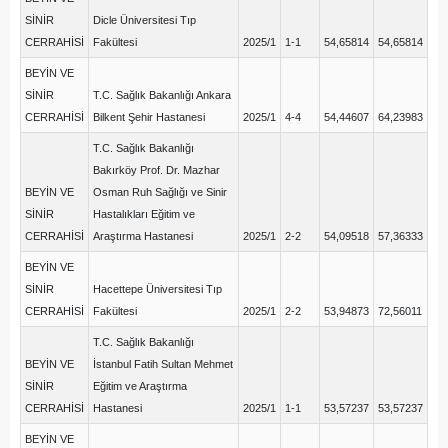
SİNİR
Dicle Üniversitesi Tıp
CERRAHİSİ
Fakültesi
2025/1
1-1
54,65814
54,65814
BEYİN VE
SİNİR
T.C. Sağlık Bakanlığı Ankara
CERRAHİSİ
Bilkent Şehir Hastanesi
2025/1
4-4
54,44607
64,23983
T.C. Sağlık Bakanlığı
Bakırköy Prof. Dr. Mazhar
BEYİN VE
Osman Ruh Sağlığı ve Sinir
SİNİR
Hastalıkları Eğitim ve
CERRAHİSİ
Araştırma Hastanesi
2025/1
2-2
54,09518
57,36333
BEYİN VE
SİNİR
Hacettepe Üniversitesi Tıp
CERRAHİSİ
Fakültesi
2025/1
2-2
53,94873
72,56011
T.C. Sağlık Bakanlığı
BEYİN VE
İstanbul Fatih Sultan Mehmet
SİNİR
Eğitim ve Araştırma
CERRAHİSİ
Hastanesi
2025/1
1-1
53,57237
53,57237
BEYİN VE