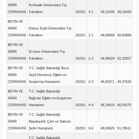
SİNİR
Kırıkkale Üniversitesi Tıp
CERRAHİSİ
Fakültesi
2025/1
4-1
49,15435
49,15435
BEYİN VE
SİNİR
Dokuz Eylül Üniversitesi Tıp
CERRAHİSİ
Fakültesi
2025/1
1-1
49,00868
49,00868
BEYİN VE
SİNİR
Erciyes Üniversitesi Tıp
CERRAHİSİ
Fakültesi
2025/1
2-2
48,95829
52,32827
BEYİN VE
T.C. Sağlık Bakanlığı Buca
SİNİR
Seyfi Demirsoy Eğitim ve
CERRAHİSİ
Araştırma Hastanesi
2025/1
2-2
48,83071
49,37526
BEYİN VE
T.C. Sağlık Bakanlığı
SİNİR
Bağcılar Eğitim ve Araştırma
CERRAHİSİ
Hastanesi
2025/1
4-4
48,76619
56,05575
BEYİN VE
T.C. Sağlık Bakanlığı
SİNİR
Başakşehir Çam ve Sakura
CERRAHİSİ
Şehir Hastanesi
2025/1
6-6
48,69925
51,78611
T.C. Sağlık Bakanlığı