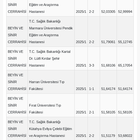
SİNİR
Eğitim ve Araştırma
CERRAHİSİ
Hastanesi
2025/1
2-2
52,03305
52,99994
T.C. Sağlık Bakanlığı
BEYİN VE
Marmara Üniversitesi Pendik
SİNİR
Eğitim ve Araştırma
CERRAHİSİ
Hastanesi
2025/1
2-2
51,79061
55,12745
BEYİN VE
T.C. Sağlık Bakanlığı Kartal
SİNİR
Dr. Lütfi Kırdar Şehir
CERRAHİSİ
Hastanesi
2025/1
3-3
51,68106
65,17054
BEYİN VE
SİNİR
Harran Üniversitesi Tıp
CERRAHİSİ
Fakültesi
2025/1
1-1
51,64174
51,64174
BEYİN VE
SİNİR
Fırat Üniversitesi Tıp
CERRAHİSİ
Fakültesi
2025/1
2-1
51,58105
51,58105
BEYİN VE
T.C. Sağlık Bakanlığı
SİNİR
Kütahya Evliya Çelebi Eğitim
CERRAHİSİ
ve Araştırma Hastanesi
2025/1
2-2
51,51179
53,68022