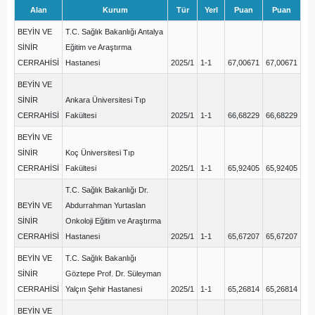
Alan
Kurum
Tür
Yerl
Puan
Puan
BEYİN VE
T.C. Sağlık Bakanlığı Antalya
SİNİR
Eğitim ve Araştırma
CERRAHİSİ
Hastanesi
2025/1
1-1
67,00671
67,00671
BEYİN VE
SİNİR
Ankara Üniversitesi Tıp
CERRAHİSİ
Fakültesi
2025/1
1-1
66,68229
66,68229
BEYİN VE
SİNİR
Koç Üniversitesi Tıp
CERRAHİSİ
Fakültesi
2025/1
1-1
65,92405
65,92405
T.C. Sağlık Bakanlığı Dr.
BEYİN VE
Abdurrahman Yurtaslan
SİNİR
Onkoloji Eğitim ve Araştırma
CERRAHİSİ
Hastanesi
2025/1
1-1
65,67207
65,67207
BEYİN VE
T.C. Sağlık Bakanlığı
SİNİR
Göztepe Prof. Dr. Süleyman
CERRAHİSİ
Yalçın Şehir Hastanesi
2025/1
1-1
65,26814
65,26814
BEYİN VE