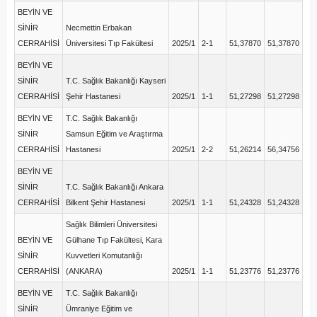
BEYİN VE
SİNİR
Necmettin Erbakan
CERRAHİSİ
Üniversitesi Tıp Fakültesi
2025/1
2-1
51,37870
51,37870
BEYİN VE
SİNİR
T.C. Sağlık Bakanlığı Kayseri
CERRAHİSİ
Şehir Hastanesi
2025/1
1-1
51,27298
51,27298
BEYİN VE
T.C. Sağlık Bakanlığı
SİNİR
Samsun Eğitim ve Araştırma
CERRAHİSİ
Hastanesi
2025/1
2-2
51,26214
56,34756
BEYİN VE
SİNİR
T.C. Sağlık Bakanlığı Ankara
CERRAHİSİ
Bilkent Şehir Hastanesi
2025/1
1-1
51,24328
51,24328
Sağlık Bilimleri Üniversitesi
BEYİN VE
Gülhane Tıp Fakültesi, Kara
SİNİR
Kuvvetleri Komutanlığı
CERRAHİSİ
(ANKARA)
2025/1
1-1
51,23776
51,23776
BEYİN VE
T.C. Sağlık Bakanlığı
SİNİR
Ümraniye Eğitim ve