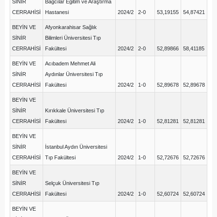
SİNİR
Bağcılar Eğitim ve Araştırma
CERRAHİSİ
Hastanesi
2024/2
2-0
53,19155
54,87421
BEYİN VE
Afyonkarahisar Sağlık
SİNİR
Bilimleri Üniversitesi Tıp
CERRAHİSİ
Fakültesi
2024/2
2-0
52,89866
58,41185
BEYİN VE
Acıbadem Mehmet Ali
SİNİR
Aydınlar Üniversitesi Tıp
CERRAHİSİ
Fakültesi
2024/2
1-0
52,89678
52,89678
BEYİN VE
SİNİR
Kırıkkale Üniversitesi Tıp
CERRAHİSİ
Fakültesi
2024/2
1-0
52,81281
52,81281
BEYİN VE
SİNİR
İstanbul Aydın Üniversitesi
CERRAHİSİ
Tıp Fakültesi
2024/2
1-0
52,72676
52,72676
BEYİN VE
SİNİR
Selçuk Üniversitesi Tıp
CERRAHİSİ
Fakültesi
2024/2
1-0
52,60724
52,60724
BEYİN VE