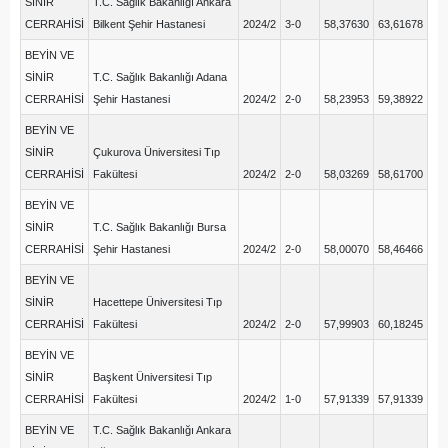
SİNİR
T.C. Sağlık Bakanlığı Ankara
CERRAHİSİ
Bilkent Şehir Hastanesi
2024/2
3-0
58,37630
63,61678
BEYİN VE
SİNİR
T.C. Sağlık Bakanlığı Adana
CERRAHİSİ
Şehir Hastanesi
2024/2
2-0
58,23953
59,38922
BEYİN VE
SİNİR
Çukurova Üniversitesi Tıp
CERRAHİSİ
Fakültesi
2024/2
2-0
58,03269
58,61700
BEYİN VE
SİNİR
T.C. Sağlık Bakanlığı Bursa
CERRAHİSİ
Şehir Hastanesi
2024/2
2-0
58,00070
58,46466
BEYİN VE
SİNİR
Hacettepe Üniversitesi Tıp
CERRAHİSİ
Fakültesi
2024/2
2-0
57,99903
60,18245
BEYİN VE
SİNİR
Başkent Üniversitesi Tıp
CERRAHİSİ
Fakültesi
2024/2
1-0
57,91339
57,91339
BEYİN VE
T.C. Sağlık Bakanlığı Ankara