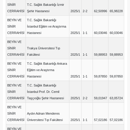
SİNİR
T.C. Sağlık Bakanlığı İzmir
CERRAHİSİ
Şehir Hastanesi
2025/1
2-2
62,50996
65,98228
BEYİN VE
T.C. Sağlık Bakanlığı
SİNİR
İstanbul Eğitim ve Araştırma
CERRAHİSİ
Hastanesi
2025/1
1-1
60,03046
60,03046
BEYİN VE
SİNİR
Trakya Üniversitesi Tıp
CERRAHİSİ
Fakültesi
2025/1
1-1
59,88953
59,88953
BEYİN VE
T.C. Sağlık Bakanlığı Ankara
SİNİR
Eğitim ve Araştırma
CERRAHİSİ
Hastanesi
2025/1
1-1
59,87850
59,87850
BEYİN VE
T.C. Sağlık Bakanlığı
SİNİR
İstanbul Prof. Dr. Cemil
CERRAHİSİ
Taşçıoğlu Şehir Hastanesi
2025/1
2-2
59,01947
63,05724
BEYİN VE
SİNİR
Aydın Adnan Menderes
CERRAHİSİ
Üniversitesi Tıp Fakültesi
2025/1
1-1
57,02186
57,02186
BEYİN VE