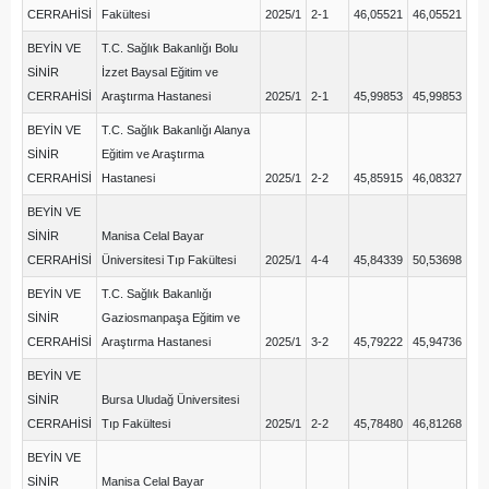
CERRAHİSİ
Fakültesi
2025/1
2-1
46,05521
46,05521
BEYİN VE
T.C. Sağlık Bakanlığı Bolu
SİNİR
İzzet Baysal Eğitim ve
CERRAHİSİ
Araştırma Hastanesi
2025/1
2-1
45,99853
45,99853
BEYİN VE
T.C. Sağlık Bakanlığı Alanya
SİNİR
Eğitim ve Araştırma
CERRAHİSİ
Hastanesi
2025/1
2-2
45,85915
46,08327
BEYİN VE
SİNİR
Manisa Celal Bayar
CERRAHİSİ
Üniversitesi Tıp Fakültesi
2025/1
4-4
45,84339
50,53698
BEYİN VE
T.C. Sağlık Bakanlığı
SİNİR
Gaziosmanpaşa Eğitim ve
CERRAHİSİ
Araştırma Hastanesi
2025/1
3-2
45,79222
45,94736
BEYİN VE
SİNİR
Bursa Uludağ Üniversitesi
CERRAHİSİ
Tıp Fakültesi
2025/1
2-2
45,78480
46,81268
BEYİN VE
SİNİR
Manisa Celal Bayar