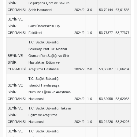
SİNİR
Başakşehir Çam ve Sakura
CERRAHİSİ
Şehir Hastanesi
2024/2
3-0
53,79144
67,01535
BEYİN VE
SİNİR
Gazi Üniversitesi Tıp
CERRAHİSİ
Fakültesi
2024/2
1-0
53,77377
53,77377
T.C. Sağlık Bakanlığı
Bakırköy Prof. Dr. Mazhar
BEYİN VE
Osman Ruh Sağlığı ve Sinir
SİNİR
Hastalıkları Eğitim ve
CERRAHİSİ
Araştırma Hastanesi
2024/2
2-0
53,68687
55,66284
T.C. Sağlık Bakanlığı
BEYİN VE
İstanbul Haydarpaşa
SİNİR
Numune Eğitim ve Araştırma
CERRAHİSİ
Hastanesi
2024/2
1-0
53,62058
53,62058
BEYİN VE
T.C. Sağlık Bakanlığı Taksim
SİNİR
Eğitim ve Araştırma
CERRAHİSİ
Hastanesi
2024/2
1-0
53,24226
53,24226
BEYİN VE
T.C. Sağlık Bakanlığı