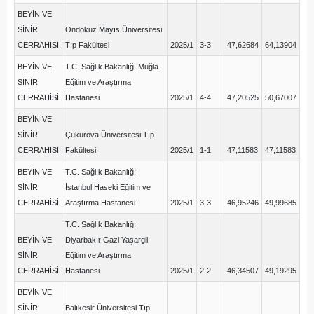
BEYİN VE
SİNİR
Ondokuz Mayıs Üniversitesi
CERRAHİSİ
Tıp Fakültesi
2025/1
3-3
47,62684
64,13904
BEYİN VE
T.C. Sağlık Bakanlığı Muğla
SİNİR
Eğitim ve Araştırma
CERRAHİSİ
Hastanesi
2025/1
4-4
47,20525
50,67007
BEYİN VE
SİNİR
Çukurova Üniversitesi Tıp
CERRAHİSİ
Fakültesi
2025/1
1-1
47,11583
47,11583
BEYİN VE
T.C. Sağlık Bakanlığı
SİNİR
İstanbul Haseki Eğitim ve
CERRAHİSİ
Araştırma Hastanesi
2025/1
3-3
46,95246
49,99685
T.C. Sağlık Bakanlığı
BEYİN VE
Diyarbakır Gazi Yaşargil
SİNİR
Eğitim ve Araştırma
CERRAHİSİ
Hastanesi
2025/1
2-2
46,34507
49,19295
BEYİN VE
SİNİR
Balıkesir Üniversitesi Tıp