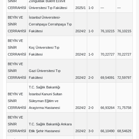
SİNİR
Zonguldak Bülent Ecevit
CERRAHİSİ
Üniversitesi Tıp Fakültesi
2025/1
1-0
—
—
BEYİN VE
İstanbul Üniversitesi-
SİNİR
Cerrahpaşa Cerrahpaşa Tıp
CERRAHİSİ
Fakültesi
2024/2
1-0
76,10215
76,10215
BEYİN VE
SİNİR
Koç Üniversitesi Tıp
CERRAHİSİ
Fakültesi
2024/2
1-0
70,22727
70,22727
BEYİN VE
SİNİR
Gazi Üniversitesi Tıp
CERRAHİSİ
Fakültesi
2024/2
2-0
69,54091
72,59797
T.C. Sağlık Bakanlığı
BEYİN VE
İstanbul Kanuni Sultan
SİNİR
Süleyman Eğitim ve
CERRAHİSİ
Araştırma Hastanesi
2024/2
2-0
66,93264
71,75758
BEYİN VE
SİNİR
T.C. Sağlık Bakanlığı Ankara
CERRAHİSİ
Etlik Şehir Hastanesi
2024/2
3-0
66,10490
68,54629