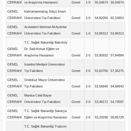
CERRAHİ
ve Araştırma Hastanesi
Genel
1-0
55,04674
55,04674
GENEL
Kahramanmaraş Sütçü İmam
CERRAHİ
Üniversitesi Tıp Fakültesi
Genel
2-0
54,82056
62,15653
GENEL
Acıbadem Mehmet Ali Aydınlar
CERRAHİ
Üniversitesi Tıp Fakültesi
Genel
1-0
53,96313
53,96313
T.C. Sağlık Bakanlığı Bakırköy
GENEL
Dr. Sadi Konuk Eğitim ve
CERRAHİ
Araştırma Hastanesi
Genel
2-0
53,80932
57,94894
GENEL
İstanbul Medipol Üniversitesi
CERRAHİ
Tıp Fakültesi
Genel
2-0
53,63700
57,36275
GENEL
Ondokuz Mayıs Üniversitesi
CERRAHİ
Tıp Fakültesi
Genel
2-0
53,56840
54,66843
GENEL
Manisa Celal Bayar
CERRAHİ
Üniversitesi Tıp Fakültesi
Genel
2-0
53,48172
54,73597
GENEL
T.C. Sağlık Bakanlığı Sakarya
CERRAHİ
Eğitim ve Araştırma Hastanesi
Genel
2-0
53,29298
58,85729
T.C. Sağlık Bakanlığı Trabzon