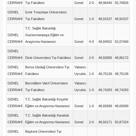
CERRAHİ
Tıp Fakültesi
Genel
2-0
48,96440
50,76826
GENEL
İzmir Tınaztepe Üniversitesi
CERRAHİ
Tıp Fakültesi
Genel
1-0
48,91537
48,91537
T.C. Sağlık Bakanlığı
GENEL
Gaziosmanpaşa Eğitim ve
CERRAHİ
Araştırma Hastanesi
Genel
4-0
48,84552
52,07469
GENEL
CERRAHİ
Dicle Üniversitesi Tıp Fakültesi
Genel
2-0
48,82805
48,86172
GENEL
Bursa Uludağ Üniversitesi Tıp
Yabancı
CERRAHİ
Fakültesi
Uyruklu
1-0
48,75136
48,75136
GENEL
Bezmiâlem Vakıf Üniversitesi
Yabancı
CERRAHİ
Tıp Fakültesi
Uyruklu
1-0
48,74283
48,74283
GENEL
T.C. Sağlık Bakanlığı Kırşehir
CERRAHİ
Eğitim ve Araştırma Hastanesi
Genel
1-0
48,65699
48,65699
GENEL
T.C. Sağlık Bakanlığı Karabük
CERRAHİ
Eğitim ve Araştırma Hastanesi
Genel
2-0
48,50171
50,87324
GENEL
Başkent Üniversitesi Tıp