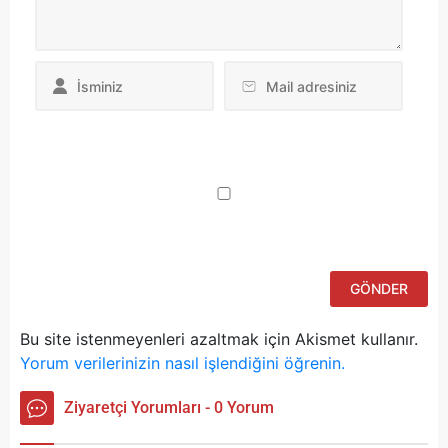
Da
yo
ku
iç
po
ad
si
bu
ka
Bu site istenmeyenleri azaltmak için Akismet kullanır.
Yorum verilerinizin nasıl işlendiğini öğrenin.
Ziyaretçi Yorumları - 0 Yorum