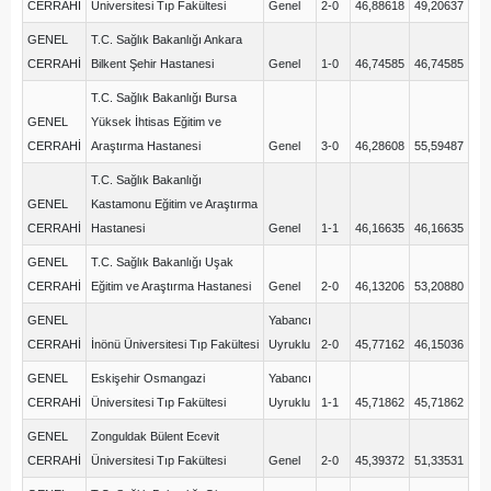
CERRAHİ
Üniversitesi Tıp Fakültesi
Genel
2-0
46,88618
49,20637
GENEL
T.C. Sağlık Bakanlığı Ankara
CERRAHİ
Bilkent Şehir Hastanesi
Genel
1-0
46,74585
46,74585
T.C. Sağlık Bakanlığı Bursa
GENEL
Yüksek İhtisas Eğitim ve
CERRAHİ
Araştırma Hastanesi
Genel
3-0
46,28608
55,59487
T.C. Sağlık Bakanlığı
GENEL
Kastamonu Eğitim ve Araştırma
CERRAHİ
Hastanesi
Genel
1-1
46,16635
46,16635
GENEL
T.C. Sağlık Bakanlığı Uşak
CERRAHİ
Eğitim ve Araştırma Hastanesi
Genel
2-0
46,13206
53,20880
GENEL
Yabancı
CERRAHİ
İnönü Üniversitesi Tıp Fakültesi
Uyruklu
2-0
45,77162
46,15036
GENEL
Eskişehir Osmangazi
Yabancı
CERRAHİ
Üniversitesi Tıp Fakültesi
Uyruklu
1-1
45,71862
45,71862
GENEL
Zonguldak Bülent Ecevit
CERRAHİ
Üniversitesi Tıp Fakültesi
Genel
2-0
45,39372
51,33531