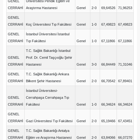
GENEL
Üniversitesi Pendik Eğitim ve
CERRAHİ
Araştırma Hastanesi
Genel
2-0
69,64526
71,96253
GENEL
CERRAHİ
Koç Üniversitesi Tıp Fakültesi
Genel
1-0
67,49823
67,49823
GENEL
İstanbul Üniversitesi İstanbul
CERRAHİ
Tıp Fakültesi
Genel
1-0
67,11866
67,11866
T.C. Sağlık Bakanlığı İstanbul
GENEL
Prof. Dr. Cemil Taşçıoğlu Şehir
CERRAHİ
Hastanesi
Genel
3-0
66,84449
71,31046
GENEL
T.C. Sağlık Bakanlığı Ankara
CERRAHİ
Bilkent Şehir Hastanesi
Genel
2-0
66,70542
67,89401
İstanbul Üniversitesi-
GENEL
Cerrahpaşa Cerrahpaşa Tıp
CERRAHİ
Fakültesi
Genel
1-0
66,34624
66,34624
GENEL
CERRAHİ
Gazi Üniversitesi Tıp Fakültesi
Genel
2-0
65,19466
67,43451
GENEL
T.C. Sağlık Bakanlığı Antalya
CERRAHİ
Eğitim ve Araştırma Hastanesi
Genel
2-0
63,84066
66,07270