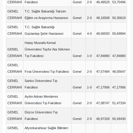
CERRAHİ
Fakültesi
Genel
2-0
48,48529
53,70496
GENEL
T.C. Sağlık Bakanlığı Taksim
CERRAHİ
Eğitim ve Araştırma Hastanesi
Genel
2-0
48,16508
50,30619
GENEL
T.C. Sağlık Bakanlığı
CERRAHİ
Gaziantep Şehir Hastanesi
Genel
4-0
48,06593
59,69894
Hatay Mustafa Kemal
GENEL
Üniversitesi Tayfur Ata Sökmen
CERRAHİ
Tıp Fakültesi
Genel
1-0
47,84880
47,84880
GENEL
CERRAHİ
Fırat Üniversitesi Tıp Fakültesi
Genel
2-0
47,57484
48,05647
GENEL
Sanko Üniversitesi Tıp
CERRAHİ
Fakültesi
Genel
1-0
47,17906
47,17906
GENEL
Aydın Adnan Menderes
CERRAHİ
Üniversitesi Tıp Fakültesi
Genel
2-0
47,08747
51,47334
GENEL
Düzce Üniversitesi Tıp
CERRAHİ
Fakültesi
Genel
2-0
46,97328
50,49430
GENEL
Afyonkarahisar Sağlık Bilimleri