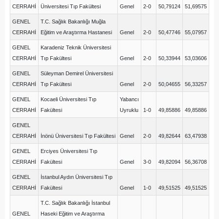
CERRAHİ
Üniversitesi Tıp Fakültesi
Genel
2-0
50,79124
51,69575
GENEL
T.C. Sağlık Bakanlığı Muğla
CERRAHİ
Eğitim ve Araştırma Hastanesi
Genel
2-0
50,47746
55,07957
GENEL
Karadeniz Teknik Üniversitesi
CERRAHİ
Tıp Fakültesi
Genel
2-0
50,33944
53,03606
GENEL
Süleyman Demirel Üniversitesi
CERRAHİ
Tıp Fakültesi
Genel
2-0
50,04655
56,33257
GENEL
Kocaeli Üniversitesi Tıp
Yabancı
CERRAHİ
Fakültesi
Uyruklu
1-0
49,85886
49,85886
GENEL
CERRAHİ
İnönü Üniversitesi Tıp Fakültesi
Genel
2-0
49,82644
63,47938
GENEL
Erciyes Üniversitesi Tıp
CERRAHİ
Fakültesi
Genel
3-0
49,82094
56,36708
GENEL
İstanbul Aydın Üniversitesi Tıp
CERRAHİ
Fakültesi
Genel
1-0
49,51525
49,51525
T.C. Sağlık Bakanlığı İstanbul
GENEL
Haseki Eğitim ve Araştırma