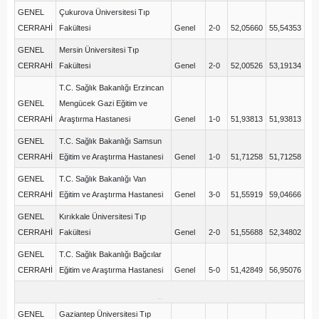
GENEL
Çukurova Üniversitesi Tıp
CERRAHİ
Fakültesi
Genel
2-0
52,05660
55,54353
GENEL
Mersin Üniversitesi Tıp
CERRAHİ
Fakültesi
Genel
2-0
52,00526
53,19134
T.C. Sağlık Bakanlığı Erzincan
GENEL
Mengücek Gazi Eğitim ve
CERRAHİ
Araştırma Hastanesi
Genel
1-0
51,93813
51,93813
GENEL
T.C. Sağlık Bakanlığı Samsun
CERRAHİ
Eğitim ve Araştırma Hastanesi
Genel
1-0
51,71258
51,71258
GENEL
T.C. Sağlık Bakanlığı Van
CERRAHİ
Eğitim ve Araştırma Hastanesi
Genel
3-0
51,55919
59,04666
GENEL
Kırıkkale Üniversitesi Tıp
CERRAHİ
Fakültesi
Genel
2-0
51,55688
52,34802
GENEL
T.C. Sağlık Bakanlığı Bağcılar
CERRAHİ
Eğitim ve Araştırma Hastanesi
Genel
5-0
51,42849
56,95076
ham puan
GENEL
Gaziantep Üniversitesi Tıp