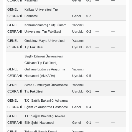
CERRAHİ
Fakültesi
Genel
0-1
—
—
GENEL
Kafkas Üniversitesi Tıp
CERRAHİ
Fakültesi
Genel
0-2
—
—
GENEL
Kahramanmaraş Sütçü İmam
Yabancı
CERRAHİ
Üniversitesi Tıp Fakültesi
Uyruklu
0-2
—
—
GENEL
Ondokuz Mayıs Üniversitesi
Yabancı
CERRAHİ
Tıp Fakültesi
Uyruklu
0-1
—
—
Sağlık Bilimleri Üniversitesi
Gülhane Tıp Fakültesi,
GENEL
Gülhane Eğitim ve Araştırma
Yabancı
CERRAHİ
Hastanesi (ANKARA)
Uyruklu
0-5
—
—
GENEL
Sivas Cumhuriyet Üniversitesi
Yabancı
CERRAHİ
Tıp Fakültesi
Uyruklu
0-1
—
—
GENEL
T.C. Sağlık Bakanlığı Adıyaman
CERRAHİ
Eğitim ve Araştırma Hastanesi
Genel
0-4
—
—
GENEL
T.C. Sağlık Bakanlığı Ankara
CERRAHİ
Etlik Şehir Hastanesi
Genel
0-1
—
—
GENEL
Tekirdağ Namık Kemal
Yabancı