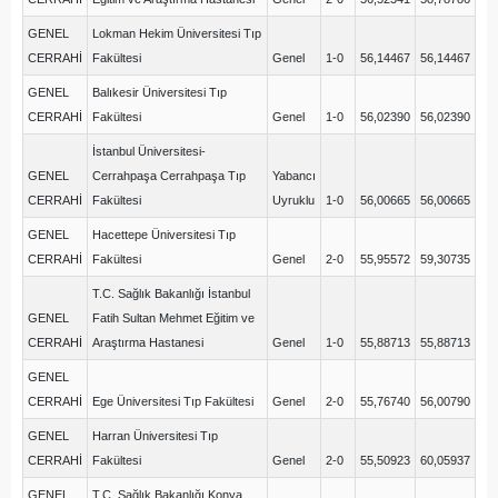
GENEL
Lokman Hekim Üniversitesi Tıp
CERRAHİ
Fakültesi
Genel
1-0
56,14467
56,14467
GENEL
Balıkesir Üniversitesi Tıp
CERRAHİ
Fakültesi
Genel
1-0
56,02390
56,02390
İstanbul Üniversitesi-
GENEL
Cerrahpaşa Cerrahpaşa Tıp
Yabancı
CERRAHİ
Fakültesi
Uyruklu
1-0
56,00665
56,00665
GENEL
Hacettepe Üniversitesi Tıp
CERRAHİ
Fakültesi
Genel
2-0
55,95572
59,30735
T.C. Sağlık Bakanlığı İstanbul
GENEL
Fatih Sultan Mehmet Eğitim ve
CERRAHİ
Araştırma Hastanesi
Genel
1-0
55,88713
55,88713
GENEL
CERRAHİ
Ege Üniversitesi Tıp Fakültesi
Genel
2-0
55,76740
56,00790
GENEL
Harran Üniversitesi Tıp
CERRAHİ
Fakültesi
Genel
2-0
55,50923
60,05937
GENEL
T.C. Sağlık Bakanlığı Konya