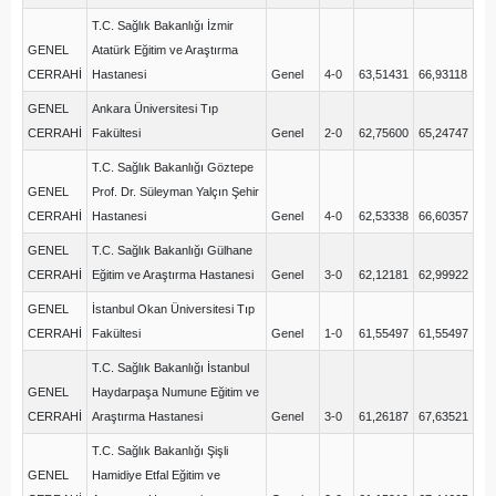
T.C. Sağlık Bakanlığı İzmir
GENEL
Atatürk Eğitim ve Araştırma
CERRAHİ
Hastanesi
Genel
4-0
63,51431
66,93118
GENEL
Ankara Üniversitesi Tıp
CERRAHİ
Fakültesi
Genel
2-0
62,75600
65,24747
T.C. Sağlık Bakanlığı Göztepe
GENEL
Prof. Dr. Süleyman Yalçın Şehir
CERRAHİ
Hastanesi
Genel
4-0
62,53338
66,60357
GENEL
T.C. Sağlık Bakanlığı Gülhane
CERRAHİ
Eğitim ve Araştırma Hastanesi
Genel
3-0
62,12181
62,99922
GENEL
İstanbul Okan Üniversitesi Tıp
CERRAHİ
Fakültesi
Genel
1-0
61,55497
61,55497
T.C. Sağlık Bakanlığı İstanbul
GENEL
Haydarpaşa Numune Eğitim ve
CERRAHİ
Araştırma Hastanesi
Genel
3-0
61,26187
67,63521
T.C. Sağlık Bakanlığı Şişli
GENEL
Hamidiye Etfal Eğitim ve