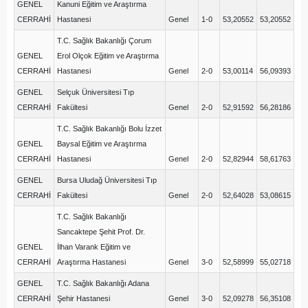
GENEL
Kanuni Eğitim ve Araştırma
CERRAHİ
Hastanesi
Genel
1-0
53,20552
53,20552
T.C. Sağlık Bakanlığı Çorum
GENEL
Erol Olçok Eğitim ve Araştırma
CERRAHİ
Hastanesi
Genel
2-0
53,00114
56,09393
GENEL
Selçuk Üniversitesi Tıp
CERRAHİ
Fakültesi
Genel
2-0
52,91592
56,28186
T.C. Sağlık Bakanlığı Bolu İzzet
GENEL
Baysal Eğitim ve Araştırma
CERRAHİ
Hastanesi
Genel
2-0
52,82944
58,61763
GENEL
Bursa Uludağ Üniversitesi Tıp
CERRAHİ
Fakültesi
Genel
2-0
52,64028
53,08615
T.C. Sağlık Bakanlığı
Sancaktepe Şehit Prof. Dr.
GENEL
İlhan Varank Eğitim ve
CERRAHİ
Araştırma Hastanesi
Genel
3-0
52,58999
55,02718
GENEL
T.C. Sağlık Bakanlığı Adana
CERRAHİ
Şehir Hastanesi
Genel
3-0
52,09278
56,35108