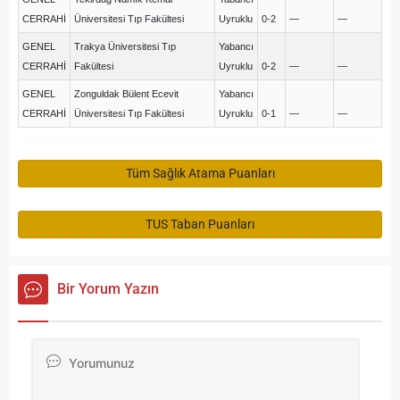
CERRAHİ
Üniversitesi Tıp Fakültesi
Uyruklu
0-2
—
—
GENEL
Trakya Üniversitesi Tıp
Yabancı
CERRAHİ
Fakültesi
Uyruklu
0-2
—
—
GENEL
Zonguldak Bülent Ecevit
Yabancı
CERRAHİ
Üniversitesi Tıp Fakültesi
Uyruklu
0-1
—
—
Tüm Sağlık Atama Puanları
TUS Taban Puanları
Bir Yorum Yazın