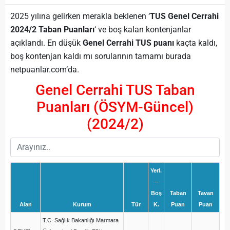
2025 yılına gelirken merakla beklenen ‘
TUS Genel Cerrahi
2024/2 Taban Puanları
‘ ve boş kalan kontenjanlar
açıklandı. En düşük
Genel Cerrahi TUS puanı
kaçta kaldı,
boş kontenjan kaldı mı sorularının tamamı burada
netpuanlar.com’da.
Genel Cerrahi TUS Taban
Puanları (ÖSYM-Güncel)
(2024/2)
Yerl.
–
Boş
Taban
Tavan
Alan
Kurum
Tür
K.
Puan
Puan
T.C. Sağlık Bakanlığı Marmara