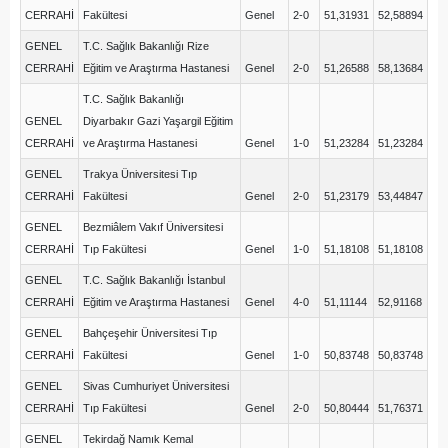
CERRAHİ
Fakültesi
Genel
2-0
51,31931
52,58894
GENEL
T.C. Sağlık Bakanlığı Rize
CERRAHİ
Eğitim ve Araştırma Hastanesi
Genel
2-0
51,26588
58,13684
T.C. Sağlık Bakanlığı
GENEL
Diyarbakır Gazi Yaşargil Eğitim
CERRAHİ
ve Araştırma Hastanesi
Genel
1-0
51,23284
51,23284
GENEL
Trakya Üniversitesi Tıp
CERRAHİ
Fakültesi
Genel
2-0
51,23179
53,44847
GENEL
Bezmiâlem Vakıf Üniversitesi
CERRAHİ
Tıp Fakültesi
Genel
1-0
51,18108
51,18108
GENEL
T.C. Sağlık Bakanlığı İstanbul
CERRAHİ
Eğitim ve Araştırma Hastanesi
Genel
4-0
51,11144
52,91168
GENEL
Bahçeşehir Üniversitesi Tıp
CERRAHİ
Fakültesi
Genel
1-0
50,83748
50,83748
GENEL
Sivas Cumhuriyet Üniversitesi
CERRAHİ
Tıp Fakültesi
Genel
2-0
50,80444
51,76371
GENEL
Tekirdağ Namık Kemal