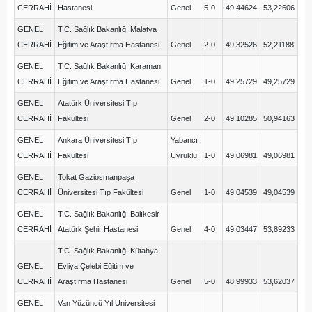
CERRAHİ
Hastanesi
Genel
5-0
49,44624
53,22606
GENEL
T.C. Sağlık Bakanlığı Malatya
CERRAHİ
Eğitim ve Araştırma Hastanesi
Genel
2-0
49,32526
52,21188
GENEL
T.C. Sağlık Bakanlığı Karaman
CERRAHİ
Eğitim ve Araştırma Hastanesi
Genel
1-0
49,25729
49,25729
GENEL
Atatürk Üniversitesi Tıp
CERRAHİ
Fakültesi
Genel
2-0
49,10285
50,94163
GENEL
Ankara Üniversitesi Tıp
Yabancı
CERRAHİ
Fakültesi
Uyruklu
1-0
49,06981
49,06981
GENEL
Tokat Gaziosmanpaşa
CERRAHİ
Üniversitesi Tıp Fakültesi
Genel
1-0
49,04539
49,04539
GENEL
T.C. Sağlık Bakanlığı Balıkesir
CERRAHİ
Atatürk Şehir Hastanesi
Genel
4-0
49,03447
53,89233
T.C. Sağlık Bakanlığı Kütahya
GENEL
Evliya Çelebi Eğitim ve
CERRAHİ
Araştırma Hastanesi
Genel
5-0
48,99933
53,62037
GENEL
Van Yüzüncü Yıl Üniversitesi