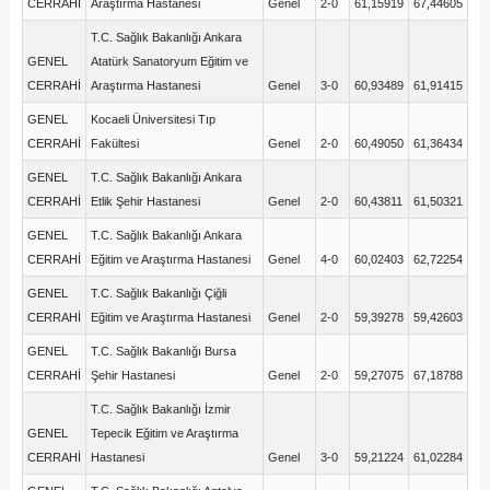
CERRAHİ
Araştırma Hastanesi
Genel
2-0
61,15919
67,44605
T.C. Sağlık Bakanlığı Ankara
GENEL
Atatürk Sanatoryum Eğitim ve
CERRAHİ
Araştırma Hastanesi
Genel
3-0
60,93489
61,91415
GENEL
Kocaeli Üniversitesi Tıp
CERRAHİ
Fakültesi
Genel
2-0
60,49050
61,36434
GENEL
T.C. Sağlık Bakanlığı Ankara
CERRAHİ
Etlik Şehir Hastanesi
Genel
2-0
60,43811
61,50321
GENEL
T.C. Sağlık Bakanlığı Ankara
CERRAHİ
Eğitim ve Araştırma Hastanesi
Genel
4-0
60,02403
62,72254
GENEL
T.C. Sağlık Bakanlığı Çiğli
CERRAHİ
Eğitim ve Araştırma Hastanesi
Genel
2-0
59,39278
59,42603
GENEL
T.C. Sağlık Bakanlığı Bursa
CERRAHİ
Şehir Hastanesi
Genel
2-0
59,27075
67,18788
T.C. Sağlık Bakanlığı İzmir
GENEL
Tepecik Eğitim ve Araştırma
CERRAHİ
Hastanesi
Genel
3-0
59,21224
61,02284