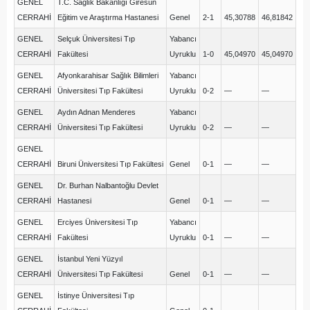
GENEL
T.C. Sağlık Bakanlığı Giresun
CERRAHİ
Eğitim ve Araştırma Hastanesi
Genel
2-1
45,30788
46,81842
GENEL
Selçuk Üniversitesi Tıp
Yabancı
CERRAHİ
Fakültesi
Uyruklu
1-0
45,04970
45,04970
GENEL
Afyonkarahisar Sağlık Bilimleri
Yabancı
CERRAHİ
Üniversitesi Tıp Fakültesi
Uyruklu
0-2
—
—
GENEL
Aydın Adnan Menderes
Yabancı
CERRAHİ
Üniversitesi Tıp Fakültesi
Uyruklu
0-2
—
—
GENEL
CERRAHİ
Biruni Üniversitesi Tıp Fakültesi
Genel
0-1
—
—
GENEL
Dr. Burhan Nalbantoğlu Devlet
CERRAHİ
Hastanesi
Genel
0-1
—
—
GENEL
Erciyes Üniversitesi Tıp
Yabancı
CERRAHİ
Fakültesi
Uyruklu
0-1
—
—
GENEL
İstanbul Yeni Yüzyıl
CERRAHİ
Üniversitesi Tıp Fakültesi
Genel
0-1
—
—
GENEL
İstinye Üniversitesi Tıp