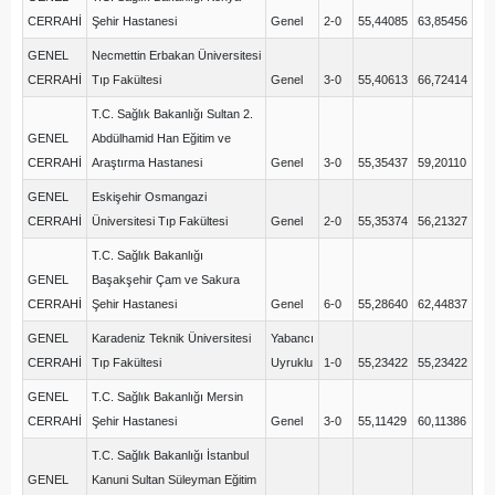
CERRAHİ
Şehir Hastanesi
Genel
2-0
55,44085
63,85456
GENEL
Necmettin Erbakan Üniversitesi
CERRAHİ
Tıp Fakültesi
Genel
3-0
55,40613
66,72414
T.C. Sağlık Bakanlığı Sultan 2.
GENEL
Abdülhamid Han Eğitim ve
CERRAHİ
Araştırma Hastanesi
Genel
3-0
55,35437
59,20110
GENEL
Eskişehir Osmangazi
CERRAHİ
Üniversitesi Tıp Fakültesi
Genel
2-0
55,35374
56,21327
T.C. Sağlık Bakanlığı
GENEL
Başakşehir Çam ve Sakura
CERRAHİ
Şehir Hastanesi
Genel
6-0
55,28640
62,44837
GENEL
Karadeniz Teknik Üniversitesi
Yabancı
CERRAHİ
Tıp Fakültesi
Uyruklu
1-0
55,23422
55,23422
GENEL
T.C. Sağlık Bakanlığı Mersin
CERRAHİ
Şehir Hastanesi
Genel
3-0
55,11429
60,11386
T.C. Sağlık Bakanlığı İstanbul
GENEL
Kanuni Sultan Süleyman Eğitim