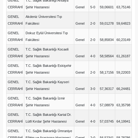
GENEL
T.C. Sağlık Bakanlığı Antalya
CERRAHİ
Şehir Hastanesi
Genel
5-0
59,06601
63,75146
GENEL
Akdeniz Üniversitesi Tıp
CERRAHİ
Fakültesi
Genel
2-0
59,01278
59,64823
GENEL
Dokuz Eylül Üniversitesi Tıp
CERRAHİ
Fakültesi
Genel
2-0
58,85834
60,23149
GENEL
T.C. Sağlık Bakanlığı Kocaeli
CERRAHİ
Şehir Hastanesi
Genel
4-0
58,58564
61,26187
GENEL
T.C. Sağlık Bakanlığı Eskişehir
CERRAHİ
Şehir Hastanesi
Genel
2-0
58,17156
59,22003
GENEL
T.C. Sağlık Bakanlığı Kayseri
CERRAHİ
Şehir Hastanesi
Genel
3-0
57,36317
66,24481
GENEL
T.C. Sağlık Bakanlığı İzmir
CERRAHİ
Şehir Hastanesi
Genel
4-0
57,08879
63,35798
GENEL
T.C. Sağlık Bakanlığı Kartal Dr.
CERRAHİ
Lütfi Kırdar Şehir Hastanesi
Genel
4-0
57,03745
64,19941
GENEL
T.C. Sağlık Bakanlığı Ümraniye
CERRAHİ
Eğitim ve Araştırma Hastanesi
Genel
2-0
56,52341
58,78786