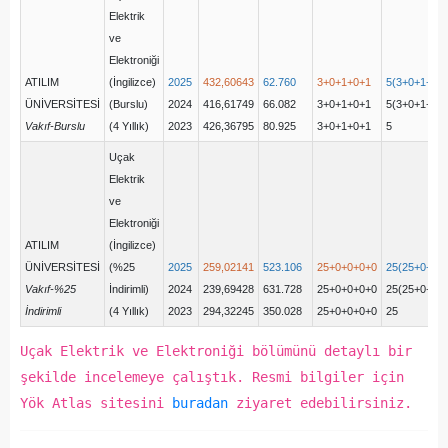
Elektrik
ve
Elektroniği
ATILIM
(İngilizce)
2025
432,60643
62.760
3+0+1+0+1
5(3+0+1+0+
ÜNİVERSİTESİ
(Burslu)
2024
416,61749
66.082
3+0+1+0+1
5(3+0+1+0+
Vakıf-Burslu
(4 Yıllık)
2023
426,36795
80.925
3+0+1+0+1
5
Uçak
Elektrik
ve
Elektroniği
ATILIM
(İngilizce)
ÜNİVERSİTESİ
(%25
2025
259,02141
523.106
25+0+0+0+0
25(25+0+0+
Vakıf-%25
İndirimli)
2024
239,69428
631.728
25+0+0+0+0
25(25+0+0+
İndirimli
(4 Yıllık)
2023
294,32245
350.028
25+0+0+0+0
25
Uçak Elektrik ve Elektroniği bölümünü detaylı bir
şekilde incelemeye çalıştık. Resmi bilgiler için
Yök Atlas sitesini
buradan
ziyaret edebilirsiniz.