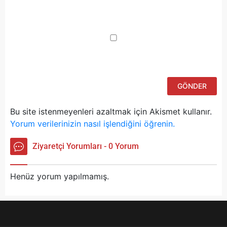
Da
yo
ku
iç
po
ad
si
bu
ka
Bu site istenmeyenleri azaltmak için Akismet kullanır.
Yorum verilerinizin nasıl işlendiğini öğrenin.
Ziyaretçi Yorumları - 0 Yorum
Henüz yorum yapılmamış.