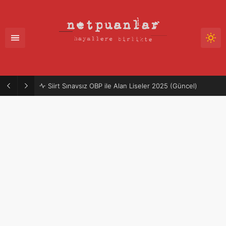
Siirt Sınavsız OBP ile Alan Liseler 2025 (Güncel)