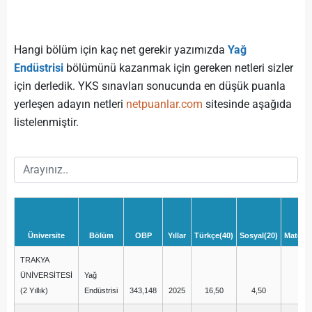
Hangi bölüm için kaç net gerekir yazımızda
Yağ
Endüstrisi
bölümünü kazanmak için gereken netleri sizler
için derledik. YKS sınavları sonucunda en düşük puanla
yerleşen adayın netleri
netpuanlar.com
sitesinde aşağıda
listelenmiştir.
Üniversite
Bölüm
OBP
Yıllar
Türkçe(40)
Sosyal(20)
Matemat
TRAKYA
ÜNİVERSİTESİ
Yağ
(2 Yıllık)
Endüstrisi
343,148
2025
16,50
4,50
0,