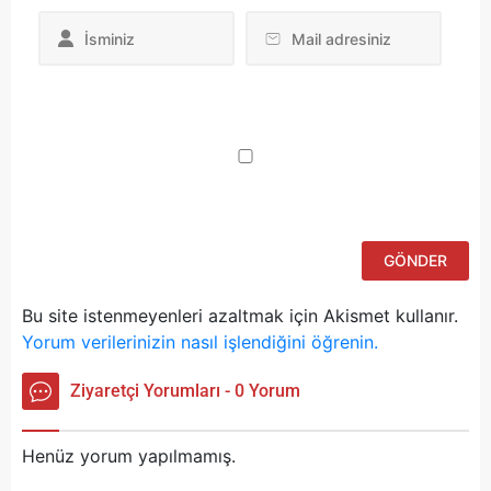
Da
yo
ku
iç
po
ad
si
bu
ka
Bu site istenmeyenleri azaltmak için Akismet kullanır.
Yorum verilerinizin nasıl işlendiğini öğrenin.
Ziyaretçi Yorumları - 0 Yorum
Henüz yorum yapılmamış.