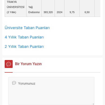
TRAKYA
ÜNİVERSİTESİ
Yağ
(2 Yıllık)
Endüstrisi
383,320
2024
9,75
6,50
-1,
Üniversite Taban Puanları
4 Yıllık Taban Puanları
2 Yıllık Taban Puanları
Bir Yorum Yazın