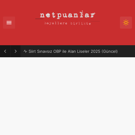
Siirt Sınavsız OBP ile Alan Liseler 2025 (Güncel)