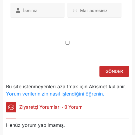
Da
yo
ku
iç
po
ad
si
bu
ka
Bu site istenmeyenleri azaltmak için Akismet kullanır.
Yorum verilerinizin nasıl işlendiğini öğrenin.
Ziyaretçi Yorumları - 0 Yorum
Henüz yorum yapılmamış.