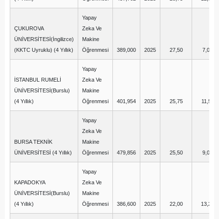
Yapay
ÇUKUROVA
Zeka Ve
ÜNİVERSİTESİ(İngilizce)
Makine
(KKTC Uyruklu) (4 Yıllık)
Öğrenmesi
389,000
2025
27,50
7,00
Yapay
İSTANBUL RUMELİ
Zeka Ve
ÜNİVERSİTESİ(Burslu)
Makine
(4 Yıllık)
Öğrenmesi
401,954
2025
25,75
11,50
Yapay
Zeka Ve
BURSA TEKNİK
Makine
ÜNİVERSİTESİ (4 Yıllık)
Öğrenmesi
479,856
2025
25,50
9,00
Yapay
KAPADOKYA
Zeka Ve
ÜNİVERSİTESİ(Burslu)
Makine
(4 Yıllık)
Öğrenmesi
386,600
2025
22,00
13,25