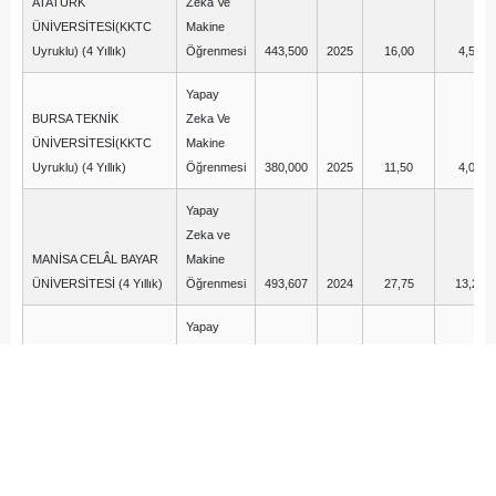
ATATÜRK
Zeka Ve
ÜNİVERSİTESİ(KKTC
Makine
Uyruklu) (4 Yıllık)
Öğrenmesi
443,500
2025
16,00
4,50
Yapay
BURSA TEKNİK
Zeka Ve
ÜNİVERSİTESİ(KKTC
Makine
Uyruklu) (4 Yıllık)
Öğrenmesi
380,000
2025
11,50
4,00
Yapay
Zeka ve
MANİSA CELÂL BAYAR
Makine
ÜNİVERSİTESİ (4 Yıllık)
Öğrenmesi
493,607
2024
27,75
13,25
Yapay
Zeka ve
BURSA TEKNİK
Makine
ÜNİVERSİTESİ (4 Yıllık)
Öğrenmesi
484,784
2024
27,50
15,25
Yapay
Zeka ve
KONYA TEKNİK
Makine