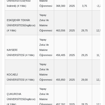
ÜNİVERSİTESİ(%50
Makine
İndirimli) (4 Yıllık)
Öğrenmesi
368,300
2025
3,75
-2,25
Yapay
ESKİŞEHİR TEKNİK
Zeka Ve
ÜNİVERSİTESİ(İngilizce)
Makine
(4 Yıllık)
Öğrenmesi
463,556
2025
29,75
12,50
Yapay
Zeka Ve
KAYSERİ
Makine
ÜNİVERSİTESİ (4 Yıllık)
Öğrenmesi
456,405
2025
29,25
11,75
Yapay
Zeka Ve
KOCAELİ
Makine
ÜNİVERSİTESİ (4 Yıllık)
Öğrenmesi
455,850
2025
29,00
12,25
Yapay
ÇUKUROVA
Zeka Ve
ÜNİVERSİTESİ(İngilizce)
Makine
(4 Yıllık)
Öğrenmesi
457,762
2025
28,75
12,50