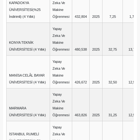
KAPADOKYA
Zeka Ve
ÜNİVERSİTESİ(%25
Makine
İndirimli) (4 Yıllık)
Öğrenmesi
432,804
2025
7,25
1,75
Yapay
Zeka Ve
KONYA TEKNİK
Makine
ÜNİVERSİTESİ (4 Yıllık)
Öğrenmesi
480,538
2025
32,75
13,75
Yapay
Zeka Ve
MANİSA CELÂL BAYAR
Makine
ÜNİVERSİTESİ (4 Yıllık)
Öğrenmesi
426,672
2025
32,50
12,50
Yapay
Zeka Ve
MARMARA
Makine
ÜNİVERSİTESİ (4 Yıllık)
Öğrenmesi
463,826
2025
31,25
12,50
Yapay
İSTANBUL RUMELİ
Zeka Ve