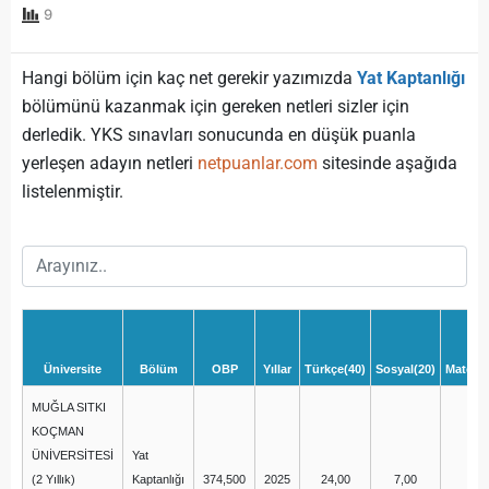
9
Hangi bölüm için kaç net gerekir yazımızda
Yat Kaptanlığı
bölümünü kazanmak için gereken netleri sizler için
derledik. YKS sınavları sonucunda en düşük puanla
yerleşen adayın netleri
netpuanlar.com
sitesinde aşağıda
listelenmiştir.
Üniversite
Bölüm
OBP
Yıllar
Türkçe(40)
Sosyal(20)
Matemat
MUĞLA SITKI
KOÇMAN
ÜNİVERSİTESİ
Yat
(2 Yıllık)
Kaptanlığı
374,500
2025
24,00
7,00
13,