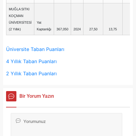
MUĞLA SITKI
KOÇMAN
ÜNİVERSİTESİ
Yat
(2 Yıllık)
Kaptanlığı
367,050
2024
27,50
13,75
6,
Üniversite Taban Puanları
4 Yıllık Taban Puanları
2 Yıllık Taban Puanları
Bir Yorum Yazın