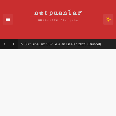
Siirt Sınavsız OBP ile Alan Liseler 2025 (Güncel)