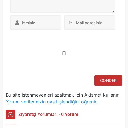
Da
yo
ku
iç
po
ad
si
bu
ka
Bu site istenmeyenleri azaltmak için Akismet kullanır.
Yorum verilerinizin nasıl işlendiğini öğrenin.
Ziyaretçi Yorumları - 0 Yorum