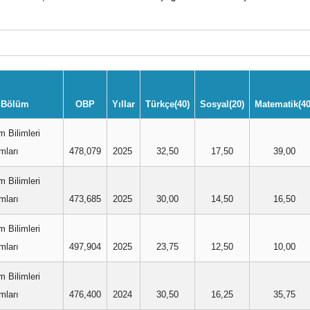
Bölüm
OBP
Yıllar
Türkçe(40)
Sosyal(20)
Matematik(40
m Bilimleri
mları
478,079
2025
32,50
17,50
39,00
m Bilimleri
mları
473,685
2025
30,00
14,50
16,50
m Bilimleri
mları
497,904
2025
23,75
12,50
10,00
m Bilimleri
mları
476,400
2024
30,50
16,25
35,75