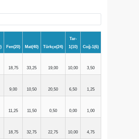
Tar-
)
Fen(20)
Mat(40)
Türkçe(24)
1(10)
Coğ-1(6)
18,75
33,25
19,00
10,00
3,50
9,00
10,50
20,50
6,50
1,25
11,25
11,50
0,50
0,00
1,00
18,75
32,75
22,75
10,00
4,75