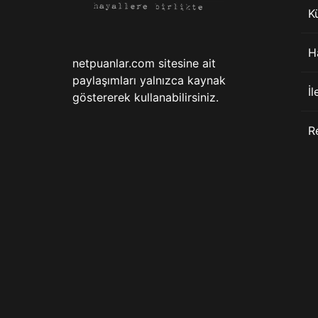
K
H
netpuanlar.com sitesine ait
paylaşımları yalnızca kaynak
İl
göstererek kullanabilirsiniz.
R