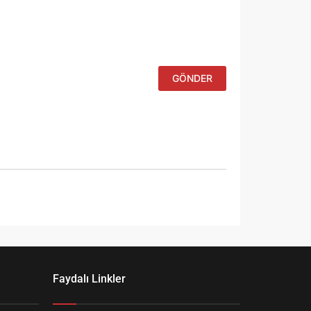
için adım, e-
posta
adresim ve
site adresim
bu tarayıcıya
kaydedilsin.
Faydalı Linkler