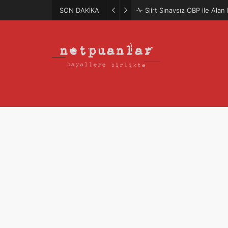
SON DAKİKA
Siirt Sınavsız OBP ile Ala