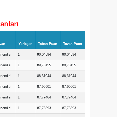
anları
van
Yerleşen
Taban Puan
Tavan Puan
ühendisi
1
90,04594
90,04594
ühendisi
1
89,73155
89,73155
ühendisi
1
88,31044
88,31044
ühendisi
1
87,90901
87,90901
ühendisi
1
87,77464
87,77464
ühendisi
1
87,75593
87,75593