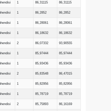
ühendisi
1
86,31115
86,31115
ühendisi
1
86,2852
86,2852
ühendisi
1
86,28061
86,28061
ühendisi
1
86,18632
86,18632
ühendisi
2
86,07332
93,90555
ühendisi
1
85,97444
85,97444
ühendisi
1
85,93436
85,93436
ühendisi
2
85,83548
86,47015
ühendisi
1
85,82956
85,82956
ühendisi
1
85,78719
85,78719
ühendisi
2
85,75893
86,16169