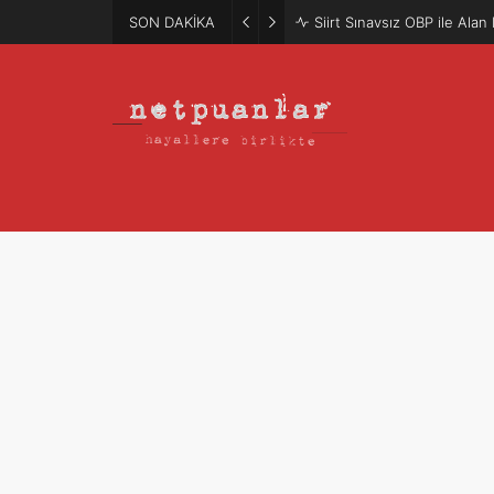
SON DAKİKA
Mütercim Atama Puanları 