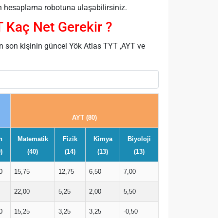
hesaplama robotuna ulaşabilirsiniz.
 Kaç Net Gerekir ?
n son kişinin güncel Yök Atlas TYT ,AYT ve
AYT (80)
n
Matematik
Fizik
Kimya
Biyoloji
)
(40)
(14)
(13)
(13)
0
15,75
12,75
6,50
7,00
22,00
5,25
2,00
5,50
0
15,25
3,25
3,25
-0,50