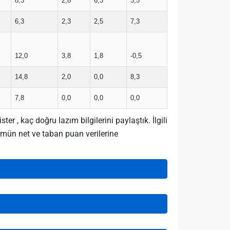
8,3
2,8
6,3
3,5
6,3
2,3
2,5
7,3
12,0
3,8
1,8
-0,5
14,8
2,0
0,0
8,3
7,8
0,0
0,0
0,0
, kaç doğru lazım bilgilerini paylaştık. İlgili
ümün net ve taban puan verilerine