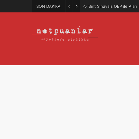
SON DAKİKA
Mütercim Atama Puanları 