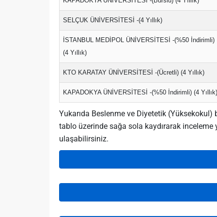
KAPADOKYA ÜNİVERSİTESİ -(Burslu) (4 Yıllık)
SELÇUK ÜNİVERSİTESİ -(4 Yıllık)
İSTANBUL MEDİPOL ÜNİVERSİTESİ -(%50 İndirimli)
(4 Yıllık)
KTO KARATAY ÜNİVERSİTESİ -(Ücretli) (4 Yıllık)
KAPADOKYA ÜNİVERSİTESİ -(%50 İndirimli) (4 Yıllık
Yukarıda Beslenme ve Diyetetik (Yüksekokul) bö
tablo üzerinde sağa sola kaydırarak inceleme y
ulaşabilirsiniz.