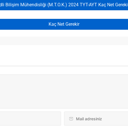
dli Bilişim Mühendisliği (M.T.O.K.) 2024 TYT-AYT Kaç Net Gereki
Kaç Net Gerekir