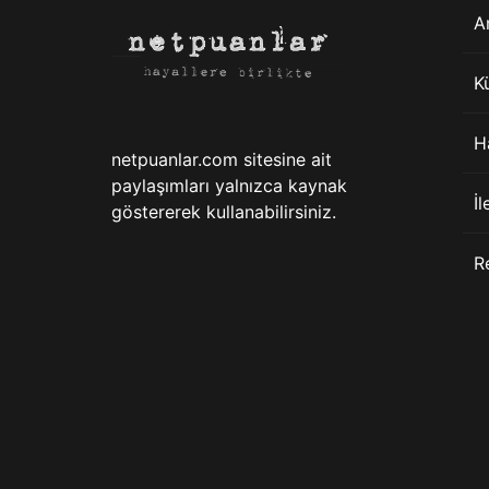
A
K
H
netpuanlar.com sitesine ait
paylaşımları yalnızca kaynak
İl
göstererek kullanabilirsiniz.
R