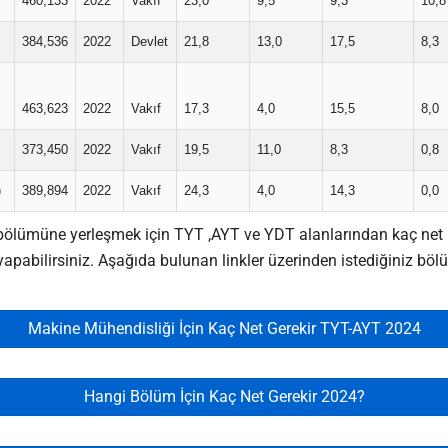
460,133
2022
Vakıf
23,0
9,5
9,3
10,8
384,536
2022
Devlet
21,8
13,0
17,5
8,3
463,623
2022
Vakıf
17,3
4,0
15,5
8,0
373,450
2022
Vakıf
19,5
11,0
8,3
0,8
)
389,894
2022
Vakıf
24,3
4,0
14,3
0,0
lümüne yerleşmek için TYT ,AYT ve YDT alanlarından kaç net ister 
apabilirsiniz. Aşağıda bulunan linkler üzerinden istediğiniz böl
Makine Mühendisliği İçin Kaç Net Gerekir TYT-AYT 2024
Hangi Bölüm İçin Kaç Net Gerekir 2024?