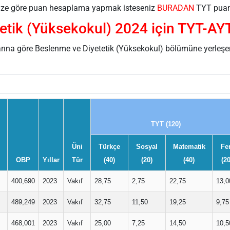
erinize göre puan hesaplama yapmak isteseniz
BURADAN
TYT puan 
etik (Yüksekokul) 2024 için TYT-AYT
arına göre Beslenme ve Diyetetik (Yüksekokul) bölümüne yerleşe
TYT (120)
Üni
Türkçe
Sosyal
Matematik
Fe
OBP
Yıllar
Tür
(40)
(20)
(40)
(20
400,690
2023
Vakıf
28,75
2,75
22,75
13,0
489,249
2023
Vakıf
32,75
11,50
19,25
9,75
468,001
2023
Vakıf
25,00
7,25
14,50
10,5