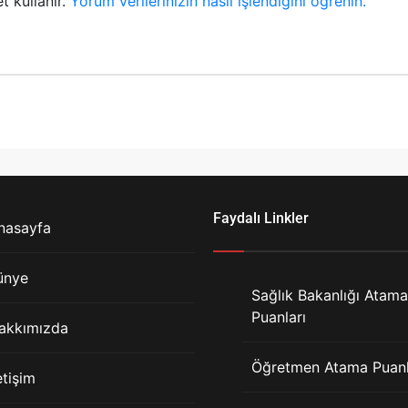
t kullanır.
Yorum verilerinizin nasıl işlendiğini öğrenin.
Faydalı Linkler
nasayfa
ünye
Sağlık Bakanlığı Atama
Puanları
akkımızda
Öğretmen Atama Puanl
etişim