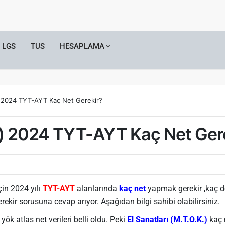
LGS
TUS
HESAPLAMA
.) 2024 TYT-AYT Kaç Net Gerekir?
K.) 2024 TYT-AYT Kaç Net Ger
n 2024 yılı
TYT-AYT
alanlarında
kaç net
yapmak gerekir ,kaç d
ekir sorusuna cevap arıyor. Aşağıdan bilgi sahibi olabilirsiniz.
k atlas net verileri belli oldu. Peki
El Sanatları (M.T.O.K.)
kaç n