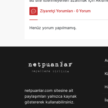
Bu site istenmeyenleri azaltmak için Akisme
Ziyaretçi Yorumları - 0 Yorum
Henüz yorum yapılmamış.
A
K
H
netpuanlar.com sitesine ait
paylaşımları yalnızca kaynak
İl
göstererek kullanabilirsiniz.