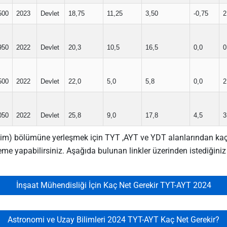
500
2023
Devlet
18,75
11,25
3,50
-0,75
2
950
2022
Devlet
20,3
10,5
16,5
0,0
0
500
2022
Devlet
22,0
5,0
5,8
0,0
2
050
2022
Devlet
25,8
9,0
17,8
4,5
3
im) bölümüne yerleşmek için TYT ,AYT ve YDT alanlarından kaç net
leme yapabilirsiniz. Aşağıda bulunan linkler üzerinden istediğin
İnşaat Mühendisliği İçin Kaç Net Gerekir TYT-AYT 2024
Astronomi ve Uzay Bilimleri 2024 TYT-AYT Kaç Net Gerekir?