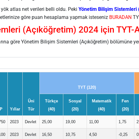
k atlas net verileri belli oldu. Peki
Yönetim Bilişim Sistemleri
e netlerinize göre puan hesaplama yapmak isteseniz
BURADAN
TYT
emleri (Açıköğretim) 2024 için TYT-
arına göre Yönetim Bilişim Sistemleri (Açıköğretim) bölümüne ye
TYT (120)
Üni
Türkçe
Sosyal
Matematik
Fen
P
Yıllar
Tür
(40)
(20)
(40)
(20)
750
2023
Devlet
25,00
19,00
11,00
1,75
2
100
2023
Devlet
16,50
10,75
4,50
-0,25
0