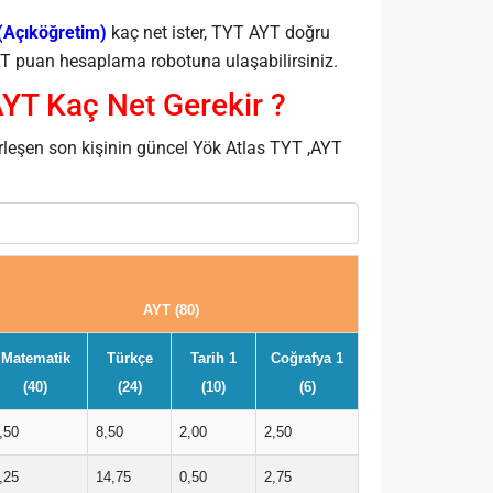
 (Açıköğretim)
kaç net ister, TYT AYT doğru
 puan hesaplama robotuna ulaşabilirsiniz.
AYT Kaç Net Gerekir ?
rleşen son kişinin güncel Yök Atlas TYT ,AYT
AYT (80)
Matematik
Türkçe
Tarih 1
Coğrafya 1
(40)
(24)
(10)
(6)
,50
8,50
2,00
2,50
,25
14,75
0,50
2,75