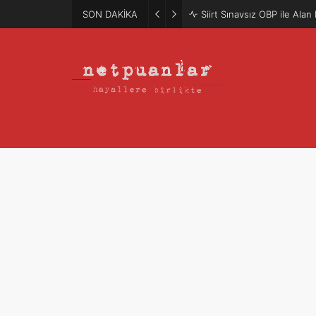
SON DAKİKA
Siirt Sınavsız OBP ile Ala