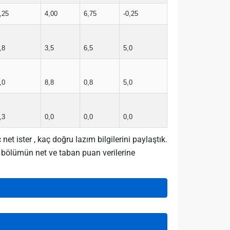
,25
4,00
6,75
-0,25
,8
3,5
6,5
5,0
,0
8,8
0,8
5,0
,3
0,0
0,0
0,0
 ister , kaç doğru lazım bilgilerini paylaştık.
iz bölümün net ve taban puan verilerine