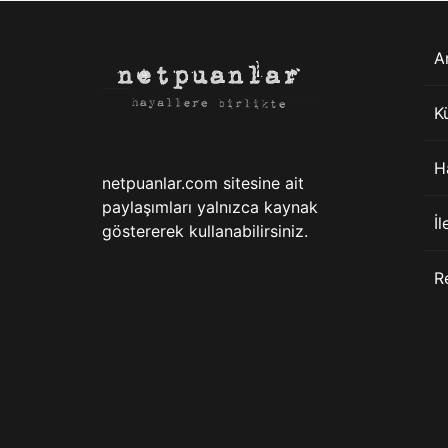
A
K
H
netpuanlar.com sitesine ait
paylaşımları yalnızca kaynak
İl
göstererek kullanabilirsiniz.
R