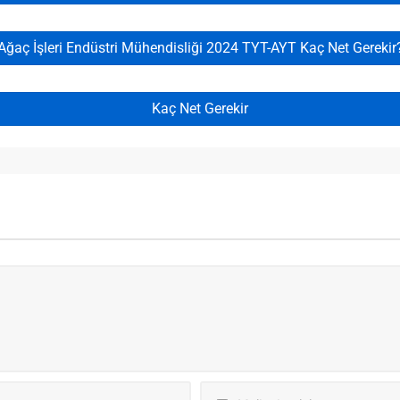
Ağaç İşleri Endüstri Mühendisliği 2024 TYT-AYT Kaç Net Gerekir
Kaç Net Gerekir