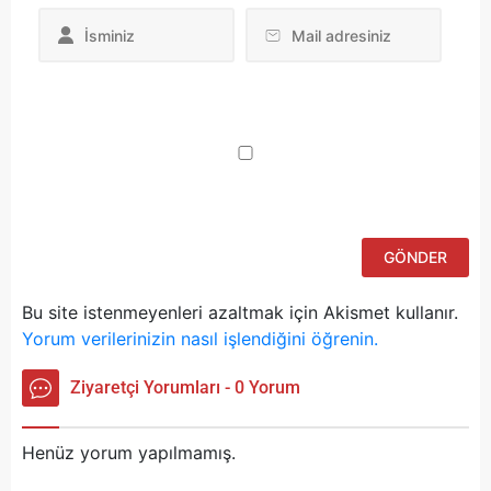
Da
yo
ku
iç
po
ad
si
bu
ka
Bu site istenmeyenleri azaltmak için Akismet kullanır.
Yorum verilerinizin nasıl işlendiğini öğrenin.
Ziyaretçi Yorumları - 0 Yorum
Henüz yorum yapılmamış.