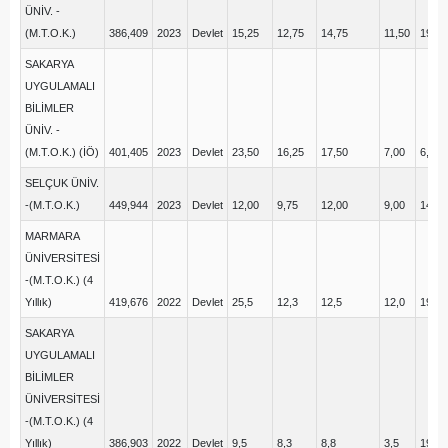
ÜNİV. -
(M.T.O.K.)
386,409
2023
Devlet
15,25
12,75
14,75
11,50
19,00
SAKARYA
UYGULAMALI
BİLİMLER
ÜNİV. -
(M.T.O.K.) (İÖ)
401,405
2023
Devlet
23,50
16,25
17,50
7,00
6,00
SELÇUK ÜNİV.
-(M.T.O.K.)
449,944
2023
Devlet
12,00
9,75
12,00
9,00
14,00
MARMARA
ÜNİVERSİTESİ
-(M.T.O.K.) (4
Yıllık)
419,676
2022
Devlet
25,5
12,3
12,5
12,0
19,5
SAKARYA
UYGULAMALI
BİLİMLER
ÜNİVERSİTESİ
-(M.T.O.K.) (4
Yıllık)
386,903
2022
Devlet
9,5
8,3
8,8
3,5
19,3