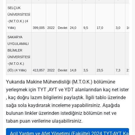
SELÇUK
ÜNİVERSİTESİ
-(M.T.O.K.) (4
Yıllık)
399,005
2022
Devlet
24,0
9,5
17,0
3,0
16,0
SAKARYA
UYGULAMALI
BİLİMLER
ÜNİVERSİTESİ
-(M.T.O.K.)
(İÖ) (4 Yıllık)
413,857
2022
Devlet
14,8
3,5
23,5
7,3
21,0
Yukarıda Makine Mühendisliği (M.T.O.K.) bölümüne
yerleşmek için TYT ,AYT ve YDT alanlarından kaç net ister
, kaç doğru lazım bilgilerini paylaştık. İlgili tablo üzerinde
sağa sola kaydırarak inceleme yapabilirsiniz. Aşağıda
bulunan linkler üzerinden istediğiniz bölümün net ve
taban puan verilerine ulaşabilirsiniz.
Acil Yardım ve Afet Yönetimi (Fakülte) 2024 TYT-AYT Kaç N