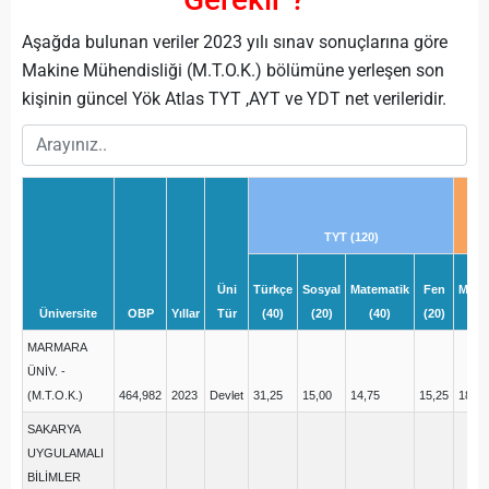
Aşağda bulunan veriler 2023 yılı sınav sonuçlarına göre
Makine Mühendisliği (M.T.O.K.) bölümüne yerleşen son
kişinin güncel Yök Atlas TYT ,AYT ve YDT net verileridir.
TYT (120)
Üni
Türkçe
Sosyal
Matematik
Fen
Mate
Üniversite
OBP
Yıllar
Tür
(40)
(20)
(40)
(20)
(4
MARMARA
ÜNİV. -
(M.T.O.K.)
464,982
2023
Devlet
31,25
15,00
14,75
15,25
18,25
SAKARYA
UYGULAMALI
BİLİMLER