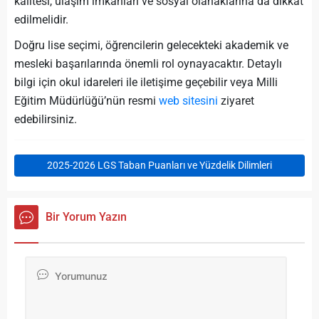
kalitesi, ulaşım imkanları ve sosyal olanaklarına da dikkat
edilmelidir.
Doğru lise seçimi, öğrencilerin gelecekteki akademik ve
mesleki başarılarında önemli rol oynayacaktır. Detaylı
bilgi için okul idareleri ile iletişime geçebilir veya Milli
Eğitim Müdürlüğü’nün resmi
web sitesini
ziyaret
edebilirsiniz.
2025-2026 LGS Taban Puanları ve Yüzdelik Dilimleri
Bir Yorum Yazın