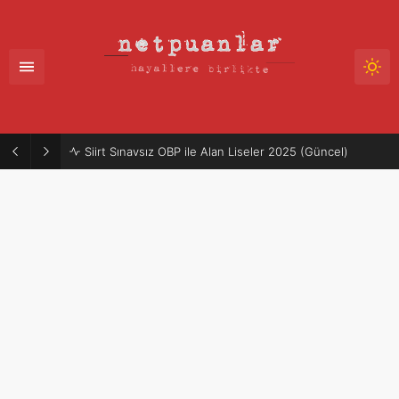
Siirt Sınavsız OBP ile Alan Liseler 2025 (Güncel)