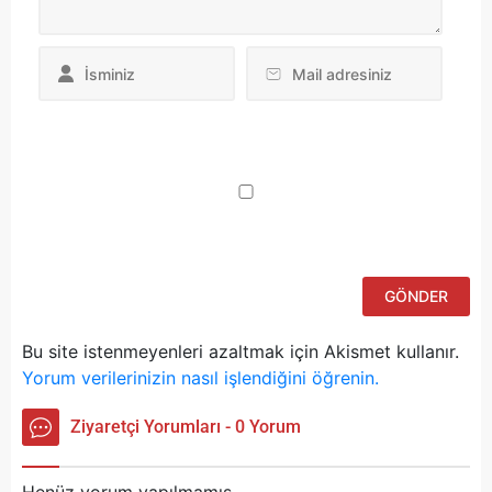
Da
yo
ku
iç
po
ad
si
bu
ka
Bu site istenmeyenleri azaltmak için Akismet kullanır.
Yorum verilerinizin nasıl işlendiğini öğrenin.
Ziyaretçi Yorumları - 0 Yorum